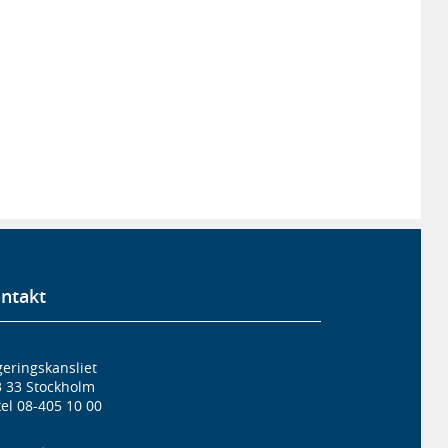
ntakt
eringskansliet
3 33 Stockholm
el 08-405 10 00