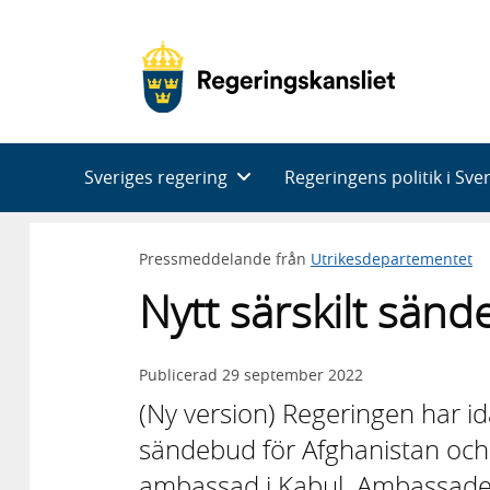
Huvudnavigering
Sveriges regering
Regeringens politik i Sve
Pressmeddelande från
Utrikesdepartementet
Nytt särskilt sän
Publicerad
29 september 2022
(Ny version) Regeringen har ida
sändebud för Afghanistan och
ambassad i Kabul. Ambassadens