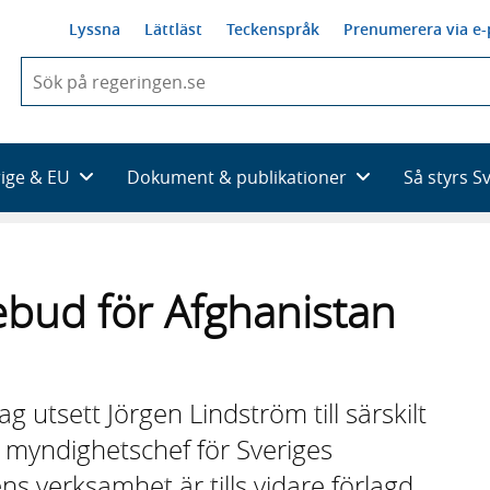
Lyssna
Lättläst
Teckenspråk
Prenumerera via e-
När
du
börjar
skriva
så
rige & EU
Dokument & publikationer
Så styrs S
framträder
en
lista
med
sökförslag
debud för Afghanistan
g utsett Jörgen Lindström till särskilt
 myndighetschef för Sveriges
 verksamhet är tills vidare förlagd