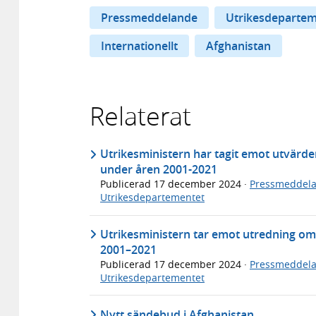
Pressmeddelande
Utrikesdepartem
Internationellt
Afghanistan
Relaterat
Utrikesministern har tagit emot utvärd
under åren 2001-2021
Publicerad
17 december 2024
·
Pressmeddel
Utrikesdepartementet
Utrikesministern tar emot utredning o
2001–2021
Publicerad
17 december 2024
·
Pressmeddel
Utrikesdepartementet
Nytt sändebud i Afghanistan