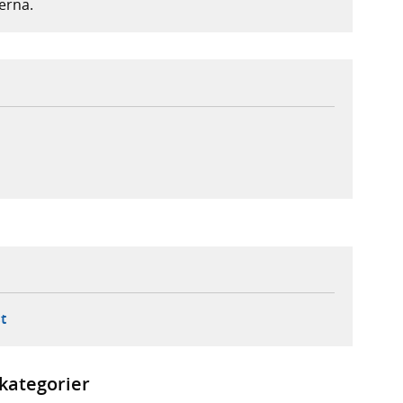
erna.
ebbplats,
ern webbplats,
 ny flik, extern webbplats,
- öppnar din e-postklient,
t
kategorier