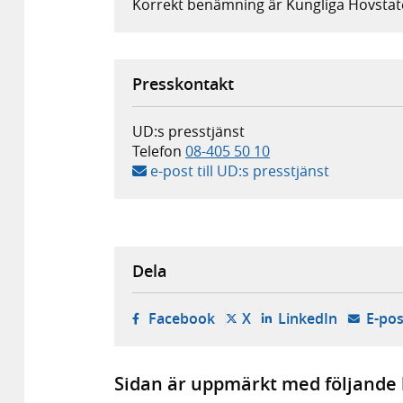
Korrekt benämning är Kungliga Hovstat
Presskontakt
UD:s presstjänst
Telefon
08-405 50 10
e-post till UD:s presstjänst
Dela
- öppnas i ny flik, extern w
- öppnas i ny flik, ext
- öppnas i
Facebook
X
LinkedIn
E-pos
Sidan är uppmärkt med följande 