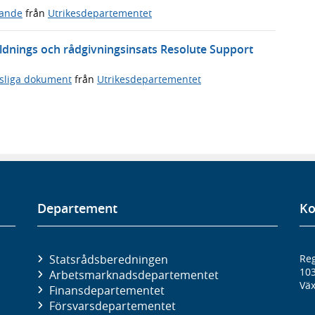
ande
från
Utrikesdepartementet
ildnings och rådgivningsinsats Resolute Support
tsliga dokument
från
Utrikesdepartementet
Departement
Ko
Statsrådsberedningen
Reg
10
Arbetsmarknads­departementet
Väx
Finans­departementet
Försvars­departementet