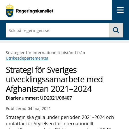
Me
När
Sö
du
börjar
skriva
så
Strategier för internationellt bistånd från
framträder
Utrikesdepartementet
en
lista
Strategi för Sveriges
med
sökförslag
utvecklingssamarbete med
Afghanistan 2021–2024
Diarienummer: UD2021/06407
Publicerad
04 maj 2021
Strategin ska gälla under perioden 2021–2024 och
omfattar för Styrelsen för internationellt