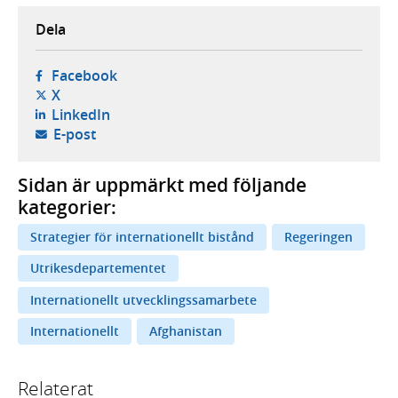
Dela
- öppnas i ny flik, extern webbplats,
Facebook
- öppnas i ny flik, extern webbplats,
X
- öppnas i ny flik, extern webbplats,
LinkedIn
- öppnar din e-postklient,
E-post
Sidan är uppmärkt med följande
kategorier:
Strategier för internationellt bistånd
Regeringen
Utrikesdepartementet
Internationellt utvecklingssamarbete
Internationellt
Afghanistan
Relaterat