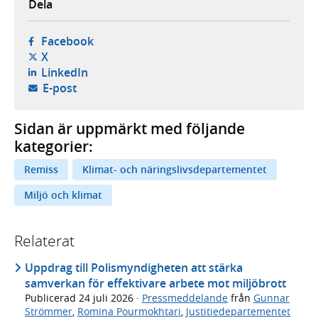
Dela
- öppnas i ny flik, extern webbplats,
Facebook
- öppnas i ny flik, extern webbplats,
X
- öppnas i ny flik, extern webbplats,
LinkedIn
- öppnar din e-postklient,
E-post
Sidan är uppmärkt med följande
kategorier:
Remiss
Klimat- och näringslivsdepartementet
Miljö och klimat
Relaterat
Uppdrag till Polismyndigheten att stärka
samverkan för effektivare arbete mot miljöbrott
Publicerad
24 juli 2026
·
Pressmeddelande
från
Gunnar
Strömmer
,
Romina Pourmokhtari
,
Justitiedepartementet