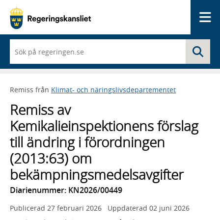
Me
När
Sö
du
börjar
skriva
så
Remiss från
Klimat- och näringslivsdepartementet
framträder
en
Remiss av
lista
med
Kemikalieinspektionens förslag
sökförslag
till ändring i förordningen
(2013:63) om
bekämpningsmedelsavgifter
Diarienummer: KN2026/00449
Publicerad
27 februari 2026
Uppdaterad
02 juni 2026