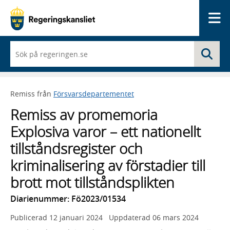
Me
När
Sö
du
börjar
skriva
så
Remiss från
Försvarsdepartementet
framträder
en
Remiss av promemoria
lista
med
Explosiva varor – ett nationellt
sökförslag
tillståndsregister och
kriminalisering av förstadier till
brott mot tillståndsplikten
Diarienummer: Fö2023/01534
Publicerad
12 januari 2024
Uppdaterad
06 mars 2024