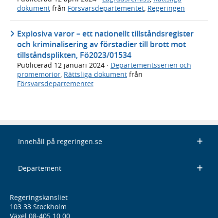
dokument
från
Försvarsdepartementet
,
Regeringen
Explosiva varor – ett nationellt tillståndsregister
och kriminalisering av förstadier till brott mot
tillståndsplikten, Fö2023/01534
Publicerad
12 januari 2024
·
Departementsserien och
promemorior
,
Rättsliga dokument
från
Försvarsdepartementet
Innehåll på regeringen.se
Departement
Regeringskansliet
103 33 Stockholm
Växel 08-405 10 00