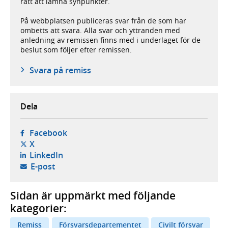
rätt att lämna synpunkter.
På webbplatsen publiceras svar från de som har
ombetts att svara. Alla svar och yttranden med
anledning av remissen finns med i underlaget för de
beslut som följer efter remissen.
Svara på remiss
Dela
- öppnas i ny flik, extern webbplats,
Facebook
- öppnas i ny flik, extern webbplats,
X
- öppnas i ny flik, extern webbplats,
LinkedIn
- öppnar din e-postklient,
E-post
Sidan är uppmärkt med följande
kategorier:
Remiss
Försvarsdepartementet
Civilt försvar