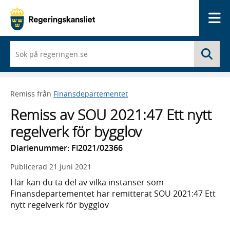
Me
När
Sö
du
börjar
skriva
så
Remiss från
Finansdepartementet
framträder
en
Remiss av SOU 2021:47 Ett nytt
lista
med
regelverk för bygglov
sökförslag
Diarienummer: Fi2021/02366
Publicerad
21 juni 2021
Här kan du ta del av vilka instanser som
Finansdepartementet har remitterat SOU 2021:47 Ett
nytt regelverk för bygglov