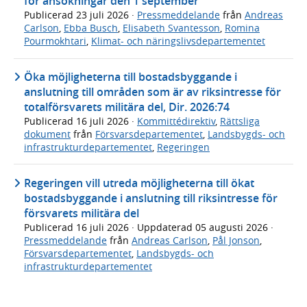
för ansökningar den 1 september
Publicerad
23 juli 2026
·
Pressmeddelande
från
Andreas
Carlson
,
Ebba Busch
,
Elisabeth Svantesson
,
Romina
Pourmokhtari
,
Klimat- och näringslivsdepartementet
Öka möjligheterna till bostadsbyggande i
anslutning till områden som är av riksintresse för
totalförsvarets militära del, Dir. 2026:74
Publicerad
16 juli 2026
·
Kommittédirektiv
,
Rättsliga
dokument
från
Försvarsdepartementet
,
Landsbygds- och
infrastrukturdepartementet
,
Regeringen
Regeringen vill utreda möjligheterna till ökat
bostadsbyggande i anslutning till riksintresse för
försvarets militära del
Publicerad
16 juli 2026
· Uppdaterad
05 augusti 2026
·
Pressmeddelande
från
Andreas Carlson
,
Pål Jonson
,
Försvarsdepartementet
,
Landsbygds- och
infrastrukturdepartementet