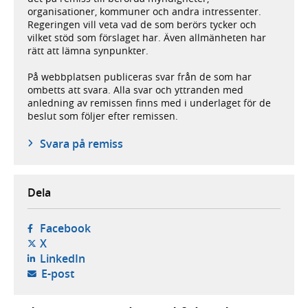
organisationer, kommuner och andra intressenter.
Regeringen vill veta vad de som berörs tycker och
vilket stöd som förslaget har. Även allmänheten har
rätt att lämna synpunkter.
På webbplatsen publiceras svar från de som har
ombetts att svara. Alla svar och yttranden med
anledning av remissen finns med i underlaget för de
beslut som följer efter remissen.
Svara på remiss
Dela
- öppnas i ny flik, extern webbplats,
Facebook
- öppnas i ny flik, extern webbplats,
X
- öppnas i ny flik, extern webbplats,
LinkedIn
- öppnar din e-postklient,
E-post