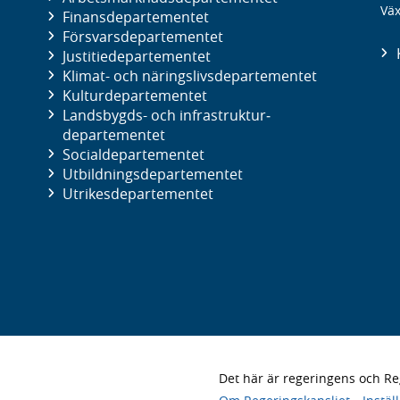
Väx
Finans­departementet
Försvars­departementet
Justitie­departementet
Klimat- och näringslivs­departementet
Kultur­departementet
Landsbygds- och infrastruktur­
departementet
Social­departementet
Utbildnings­departementet
Utrikes­departementet
Det här är regeringens och 