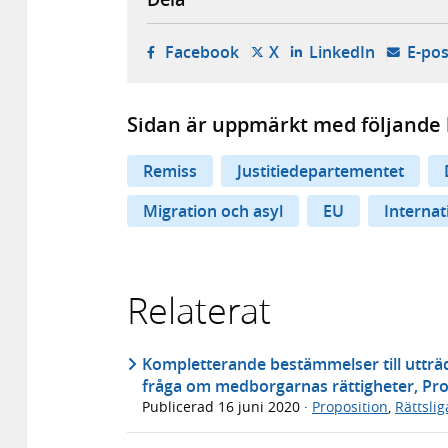
- öppnas i ny flik, extern w
- öppnas i ny flik, ext
- öppnas i
Facebook
X
LinkedIn
E-pos
Sidan är uppmärkt med följande 
Remiss
Justitiedepartementet
Migration och asyl
EU
Internat
Relaterat
Kompletterande bestämmelser till utträ
fråga om medborgarnas rättigheter, Pro
Publicerad
16 juni 2020
·
Proposition
,
Rättsli