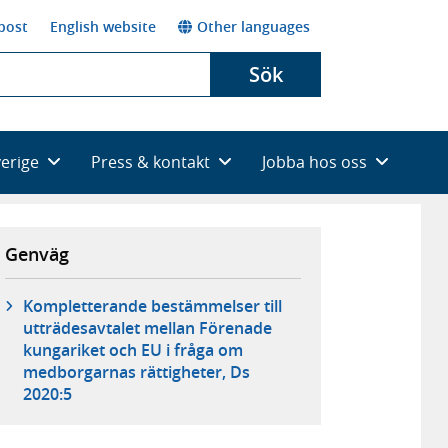
post
English website
Other languages
Sök
verige
Press & kontakt
Jobba hos oss
Genväg
Kompletterande bestämmelser till
utträdesavtalet mellan Förenade
kungariket och EU i fråga om
medborgarnas rättigheter, Ds
2020:5