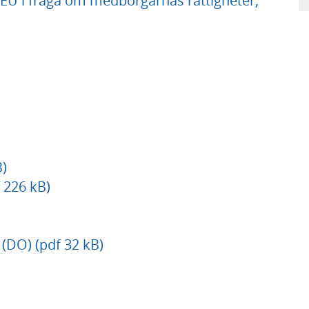
EU i fråga om medborgarnas rättigheter,
)
 226 kB)
DO) (pdf 32 kB)