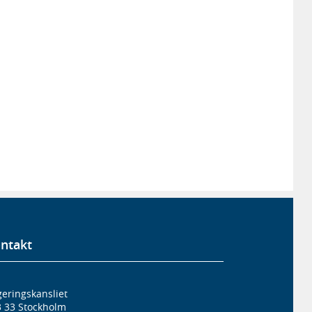
ntakt
eringskansliet
3 33 Stockholm