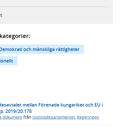
ebbplats,
ern webbplats,
 ny flik, extern webbplats,
- öppnar din e-postklient,
t
kategorier:
Demokrati och mänskliga rättigheter
ionellt
desavtalet mellan Förenade kungariket och EU i
p. 2019/20:178
ga dokument
från
Justitiedepartementet
,
Regeringen