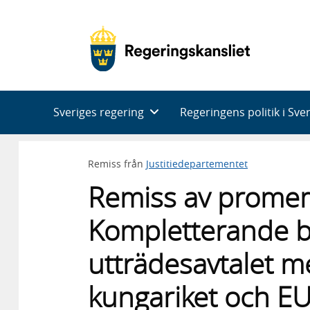
Huvudnavigering
Sveriges regering
Regeringens politik i Sve
Remiss från
Justitiedepartementet
Remiss av prome
Kompletterande b
utträdesavtalet m
kungariket och EU