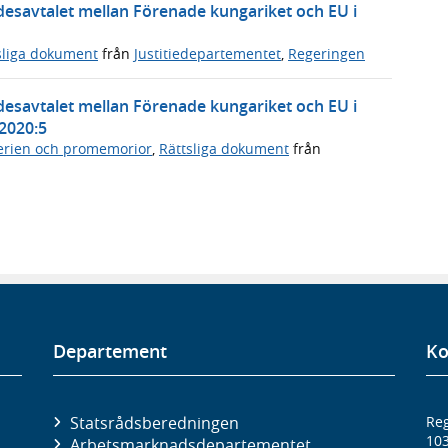
desavtalet mellan Förenade kungariket och EU i
sliga dokument
från
Justitiedepartementet
,
Regeringen
desavtalet mellan Förenade kungariket och EU i
2020:5
rien och promemorior
,
Rättsliga dokument
från
Departement
Ko
Statsrådsberedningen
Reg
10
Arbetsmarknads­departementet