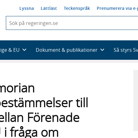
Lyssna
Lättläst
Teckenspråk
Prenumerera via e-
När
du
börjar
skriva
så
rige & EU
Dokument & publikationer
Så styrs S
framträder
en
lista
med
sökförslag
morian
estämmelser till
ellan Förenade
 i fråga om