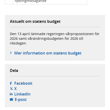
flyktingmottagande
Aktuellt om statens budget
Den 13 april lämnade regeringen vårpropositionen för
2026 samt vårändringsbudgeten för 2026 till
riksdagen.
Mer information om statens budget
Dela
- öppnas i ny flik, extern webbplats,
Facebook
- öppnas i ny flik, extern webbplats,
X
- öppnas i ny flik, extern webbplats,
LinkedIn
- öppnar din e-postklient,
E-post