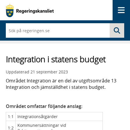
Me
När
Sö
du
börjar
skriva
så
framträder
Integration i statens budget
en
lista
med
Uppdaterad
21 september 2023
sökförslag
Området Integration är en del av utgiftsområde 13
Integration och jämställdhet i statens budget.
Området omfattar följande anslag:
1:1
Integrationsåtgärder
Kommunersättningar vid
1:2