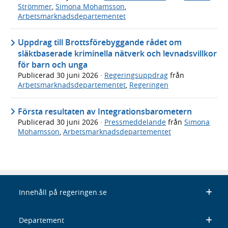
Strömmer
,
Simona Mohamsson
,
Arbetsmarknadsdepartementet
Uppdrag till Brottsförebyggande rådet om
släktbaserade kriminella nätverk och levnadsvillkor
för barn och unga
Publicerad
30 juni 2026
·
Regeringsuppdrag
från
Arbetsmarknadsdepartementet
,
Regeringen
Första resultaten av Integrationsbarometern
Publicerad
30 juni 2026
·
Pressmeddelande
från
Simona
Mohamsson
,
Arbetsmarknadsdepartementet
Innehåll på regeringen.se
Departement