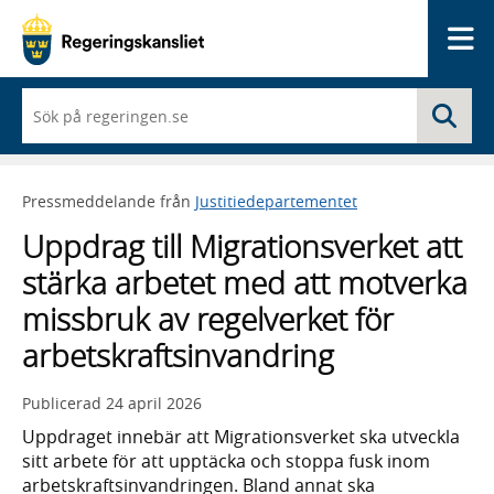
Me
När
Sö
du
börjar
skriva
så
Pressmeddelande från
Justitiedepartementet
framträder
en
Uppdrag till Migrationsverket att
lista
med
stärka arbetet med att motverka
sökförslag
missbruk av regelverket för
arbetskraftsinvandring
Publicerad
24 april 2026
Uppdraget innebär att Migrationsverket ska utveckla
sitt arbete för att upptäcka och stoppa fusk inom
arbetskraftsinvandringen. Bland annat ska