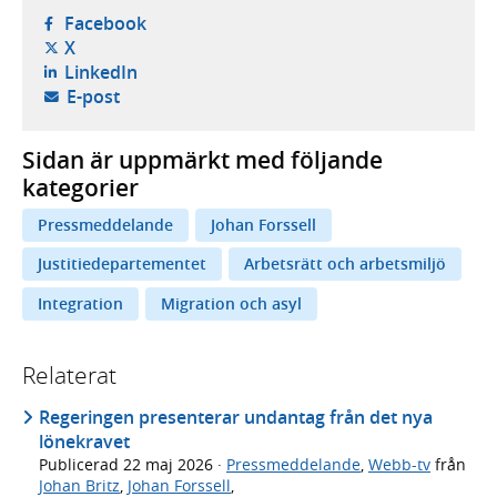
- öppnas i ny flik, extern webbplats,
Facebook
- öppnas i ny flik, extern webbplats,
X
- öppnas i ny flik, extern webbplats,
LinkedIn
- öppnar din e-postklient,
E-post
Sidan är uppmärkt med följande
kategorier
Pressmeddelande
Johan Forssell
Justitiedepartementet
Arbetsrätt och arbetsmiljö
Integration
Migration och asyl
Relaterat
Regeringen presenterar undantag från det nya
lönekravet
Publicerad
22 maj 2026
·
Pressmeddelande
,
Webb-tv
från
Johan Britz
,
Johan Forssell
,