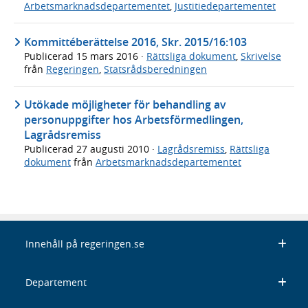
Arbetsmarknadsdepartementet
,
Justitiedepartementet
Kommittéberättelse 2016, Skr. 2015/16:103
Publicerad
15 mars 2016
·
Rättsliga dokument
,
Skrivelse
från
Regeringen
,
Statsrådsberedningen
Utökade möjligheter för behandling av
personuppgifter hos Arbetsförmedlingen,
Lagrådsremiss
Publicerad
27 augusti 2010
·
Lagrådsremiss
,
Rättsliga
dokument
från
Arbetsmarknadsdepartementet
Innehåll på regeringen.se
Departement