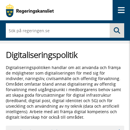
Me
När
Sö
du
börjar
skriva
så
Digitaliseringspolitik
framträder
en
lista
Digitaliseringspolitiken handlar om att använda och främja
med
de möjligheter som digitaliseringen för med sig för
sökförslag
individer, näringsliv, civilsamhälle och offentlig förvaltning.
Området omfattar bland annat digitalisering av offentlig
förvaltning med utgångspunkt i medborgarens behov samt
att skapa goda förutsättningar för digital infrastruktur
(bredband, digital post, digital identitet och 5G) och för
utveckling och användning av ny teknik (data och artificiell
intelligens). Arbete med att främja digital kompetens och
digitalt ledarskap hör också till området.