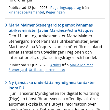
förordningen.
Publicerad
12 juni 2026
·
Regeringsuppdrag
från
Finansdepartementet
,
Regeringen
Maria Malmer Stenergard tog emot Panamas
utrikesminister Javier Martínez-Acha Vásquez
Den 11 juni tog utrikesminister Maria Malmer
Stenergard emot Panamas utrikesminister Javier
Martínez-Acha Vásquez. Under mötet fördes bland
annat samtal om utvecklingen i regionen och
internationellt, digitaliseringsfrågor och handel.
Publicerad
12 juni 2026
·
Artikel
från
Maria Malmer
Stenergard
,
Utrikesdepartementet
Ny tjänst ska underlätta myndighetskontakter
inom EU
I juni lanserar Myndigheten för digital förvaltning
(Digg) en tjänst för att svenska offentliga aktörer
automatiskt ska kunna utbyta information över
landsgränserna. Det kommer göra det enklare för