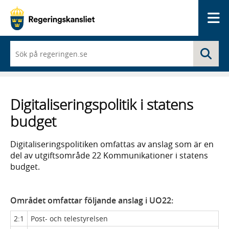
Me
När
Sö
du
börjar
skriva
så
framträder
Digitaliseringspolitik i statens
en
lista
budget
med
sökförslag
Digitaliseringspolitiken omfattas av anslag som är en
del av utgiftsområde 22 Kommunikationer i statens
budget.
Området omfattar följande anslag i UO22:
2:1
Post- och telestyrelsen