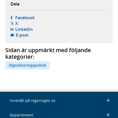
Dela
- öppnas i ny flik, extern webbplats,
Facebook
- öppnas i ny flik, extern webbplats,
X
- öppnas i ny flik, extern webbplats,
LinkedIn
- öppnar din e-postklient,
E-post
Sidan är uppmärkt med följande
kategorier:
Digitaliseringspolitik
Innehåll på regeringen.se
Departement