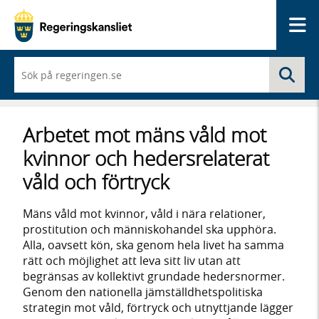
Me
När
Sö
du
börjar
skriva
så
Arbetet mot mäns våld mot
framträder
en
kvinnor och hedersrelaterat
lista
med
våld och förtryck
sökförslag
Mäns våld mot kvinnor, våld i nära relationer,
prostitution och människohandel ska upphöra.
Alla, oavsett kön, ska genom hela livet ha samma
rätt och möjlighet att leva sitt liv utan att
begränsas av kollektivt grundade hedersnormer.
Genom den nationella jämställdhetspolitiska
strategin mot våld, förtryck och utnyttjande lägger