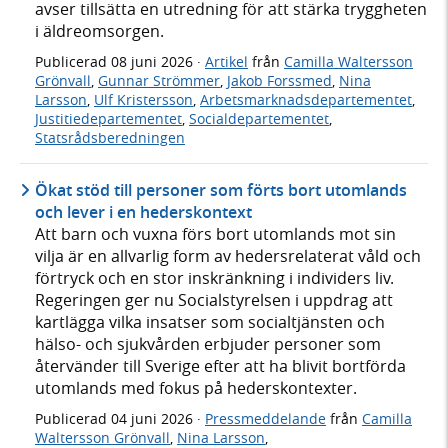
avser tillsätta en utredning för att stärka tryggheten
i äldreomsorgen.
Publicerad
08 juni 2026
·
Artikel
från
Camilla Waltersson
Grönvall
,
Gunnar Strömmer
,
Jakob Forssmed
,
Nina
Larsson
,
Ulf Kristersson
,
Arbetsmarknadsdepartementet
,
Justitiedepartementet
,
Socialdepartementet
,
Statsrådsberedningen
Ökat stöd till personer som förts bort utomlands
och lever i en hederskontext
Att barn och vuxna förs bort utomlands mot sin
vilja är en allvarlig form av hedersrelaterat våld och
förtryck och en stor inskränkning i individers liv.
Regeringen ger nu Socialstyrelsen i uppdrag att
kartlägga vilka insatser som socialtjänsten och
hälso- och sjukvården erbjuder personer som
återvänder till Sverige efter att ha blivit bortförda
utomlands med fokus på hederskontexter.
Publicerad
04 juni 2026
·
Pressmeddelande
från
Camilla
Waltersson Grönvall
,
Nina Larsson
,