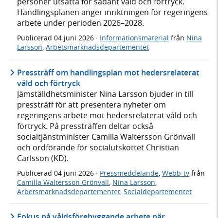
personer utsatta för sådant våld och förtryck.
Handlingsplanen anger inriktningen för regeringens
arbete under perioden 2026–2028.
Publicerad
04 juni 2026
·
Informationsmaterial
från
Nina
Larsson
,
Arbetsmarknadsdepartementet
Pressträff om handlingsplan mot hedersrelaterat
våld och förtryck
Jämställdhetsminister Nina Larsson bjuder in till
pressträff för att presentera nyheter om
regeringens arbete mot hedersrelaterat våld och
förtryck. På pressträffen deltar också
socialtjänstminister Camilla Waltersson Grönvall
och ordförande för socialutskottet Christian
Carlsson (KD).
Publicerad
04 juni 2026
·
Pressmeddelande
,
Webb-tv
från
Camilla Waltersson Grönvall
,
Nina Larsson
,
Arbetsmarknadsdepartementet
,
Socialdepartementet
Fokus på våldsförebyggande arbete när