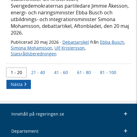
Sverigedemokraternas partiledare Jimmie Åkesson,
energi- och näringsminister Ebba Busch och
utbildnings- och integrationsminister Simona
Mohamsson, debattartikel, Aftonbladet, den 20 maj
2026.
Publicerad
20 maj 2026
·
Debattartikel
från
Ebba Busch
,
Simona Mohamsson
,
Ulf Kristersson
,
Statsrådsberedningen
1 - 20
21 - 40
41 - 60
61 - 80
81 - 100
Nästa
Innehåll på regeringen.se
Departement