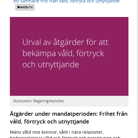
ett samhälle fritt från våld, förtryck och utnyttjande
Webb-TV
Illustration: Regeringskansliet
Åtgärder under mandatperioden: Frihet från
våld, förtryck och utnyttjande
Mäns våld mot kvinnor, våld i nära relationer,
hedersrelaterat våld och förtryck och prostitution och