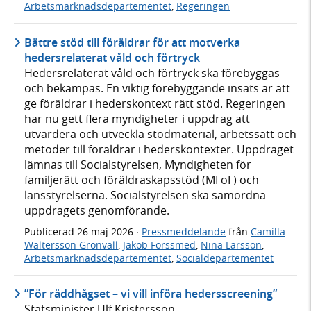
Arbetsmarknadsdepartementet
,
Regeringen
Bättre stöd till föräldrar för att motverka
hedersrelaterat våld och förtryck
Hedersrelaterat våld och förtryck ska förebyggas
och bekämpas. En viktig förebyggande insats är att
ge föräldrar i hederskontext rätt stöd. Regeringen
har nu gett flera myndigheter i uppdrag att
utvärdera och utveckla stödmaterial, arbetssätt och
metoder till föräldrar i hederskontexter. Uppdraget
lämnas till Socialstyrelsen, Myndigheten för
familjerätt och föräldraskapsstöd (MFoF) och
länsstyrelserna. Socialstyrelsen ska samordna
uppdragets genomförande.
Publicerad
26 maj 2026
·
Pressmeddelande
från
Camilla
Waltersson Grönvall
,
Jakob Forssmed
,
Nina Larsson
,
Arbetsmarknadsdepartementet
,
Socialdepartementet
”För räddhågset – vi vill införa hedersscreening”
Statsminister Ulf Kristersson,