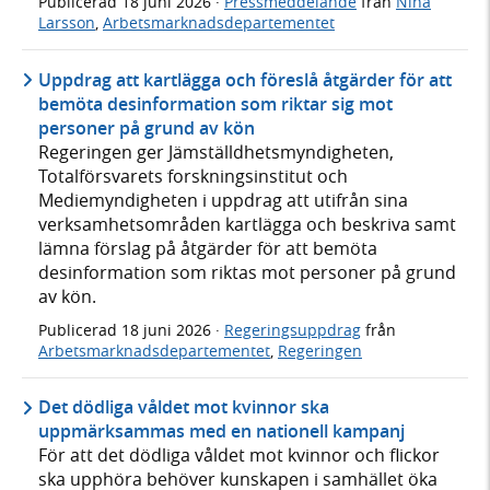
Publicerad
18 juni 2026
·
Pressmeddelande
från
Nina
Larsson
,
Arbetsmarknadsdepartementet
Uppdrag att kartlägga och föreslå åtgärder för att
bemöta desinformation som riktar sig mot
personer på grund av kön
Regeringen ger Jämställdhetsmyndigheten,
Totalförsvarets forskningsinstitut och
Mediemyndigheten i uppdrag att utifrån sina
verksamhetsområden kartlägga och beskriva samt
lämna förslag på åtgärder för att bemöta
desinformation som riktas mot personer på grund
av kön.
Publicerad
18 juni 2026
·
Regeringsuppdrag
från
Arbetsmarknadsdepartementet
,
Regeringen
Det dödliga våldet mot kvinnor ska
uppmärksammas med en nationell kampanj
För att det dödliga våldet mot kvinnor och flickor
ska upphöra behöver kunskapen i samhället öka