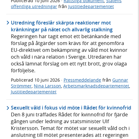
Publicerad
10 juni 2026
·
Rättsliga dokument
,
Statens
offentliga utredningar
från
Justitiedepartementet
Utredning föreslår skärpta reaktioner mot
kränkningar på nätet och allvarlig stalkning
Regeringen har tagit emot ett betänkande med
förslag på åtgärder som krävs för att genomföra
EU-direktivet om bekämpning av våld mot kvinnor
och våld i nära relation i Sverige. Utredaren har
också lämnat förslag om ett nytt brott, grov olaga
förföljelse.
Publicerad
10 juni 2026
·
Pressmeddelande
från
Gunnar
Strömmer
,
Nina Larsson
,
Arbetsmarknadsdepartementet
,
Justitiedepartementet
Sexuellt våld i fokus vid möte i Rådet för kvinnofrid
Den 8 juni träffades Rådet för kvinnofrid för fjärde
gången under ledning av statsminister Ulf
Kristersson. Temat för mötet var sexuellt våld och i
anslutning till mötet presenterades att regeringen