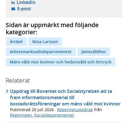
- öppnas i ny flik, extern webbplats,
LinkedIn
- öppnar din e-postklient,
E-post
Sidan är uppmärkt med följande
kategorier:
Artikel
Nina Larsson
Arbetsmarknadsdepartementet
Jämställdhet
Mäns våld mot kvinnor och hedersvåld och förtryck
Relaterat
Uppdrag till Boverket och Socialstyrelsen att ta
fram informationsmaterial till
bostadsrättsföreningar om mäns våld mot kvinnor
Publicerad
20 juli 2026
·
Regeringsuppdrag
från
Regeringen
,
Socialdepartementet