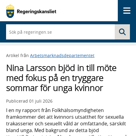
Me
När
Sö
du
börjar
skriva
så
Artikel från
Arbetsmarknadsdepartementet
framträder
en
Nina Larsson bjöd in till möte
lista
med
med fokus på en tryggare
sökförslag
sommar för unga kvinnor
Publicerad
01 juli 2026
I en ny rapport från Folkhälsomyndigheten
framkommer det att kvinnors utsatthet för sexuella
trakasserier och sexuellt våld är omfattande, särskilt
bland unga. Med bakgrund av detta bjöd