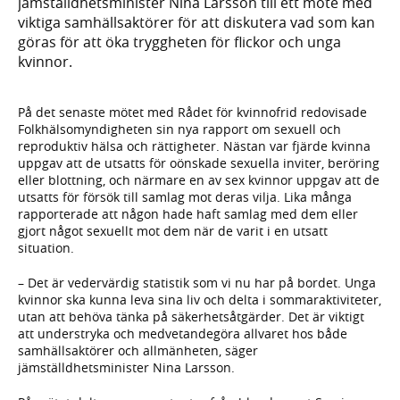
jämställdhetsminister Nina Larsson till ett möte med
viktiga samhällsaktörer för att diskutera vad som kan
göras för att öka tryggheten för flickor och unga
kvinnor.
På det senaste mötet med Rådet för kvinnofrid redovisade
Folkhälsomyndigheten sin nya rapport om sexuell och
reproduktiv hälsa och rättigheter. Nästan var fjärde kvinna
uppgav att de utsatts för oönskade sexuella inviter, beröring
eller blottning, och närmare en av sex kvinnor uppgav att de
utsatts för försök till samlag mot deras vilja. Lika många
rapporterade att någon hade haft samlag med dem eller
gjort något sexuellt mot dem när de varit i en utsatt
situation.
– Det är vedervärdig statistik som vi nu har på bordet. Unga
kvinnor ska kunna leva sina liv och delta i sommaraktiviteter,
utan att behöva tänka på säkerhetsåtgärder. Det är viktigt
att understryka och medvetandegöra allvaret hos både
samhällsaktörer och allmänheten, säger
jämställdhetsminister Nina Larsson.