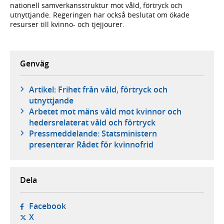
nationell samverkansstruktur mot våld, förtryck och
utnyttjande. Regeringen har också beslutat om ökade
resurser till kvinno- och tjejjourer.
Genväg
Artikel: Frihet från våld, förtryck och
utnyttjande
Arbetet mot mäns våld mot kvinnor och
hedersrelaterat våld och förtryck
Pressmeddelande: Statsministern
presenterar Rådet för kvinnofrid
Dela
- öppnas i ny flik, extern webbplats,
Facebook
- öppnas i ny flik, extern webbplats,
X