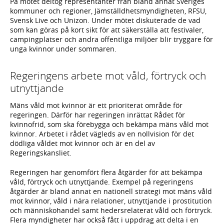
På mötet deltog representanter från bland annat Sveriges
kommuner och regioner, Jämställdhetsmyndigheten, RFSU,
Svensk Live och Unizon. Under mötet diskuterade de vad
som kan göras på kort sikt för att säkerställa att festivaler,
campingplatser och andra offentliga miljöer blir tryggare för
unga kvinnor under sommaren.
Regeringens arbete mot våld, förtryck och
utnyttjande
Mäns våld mot kvinnor är ett prioriterat område för
regeringen. Därför har regeringen inrättat Rådet för
kvinnofrid, som ska förebygga och bekämpa mäns våld mot
kvinnor. Arbetet i rådet vägleds av en nollvision för det
dödliga våldet mot kvinnor och är en del av
Regeringskansliet.
Regeringen har genomfört flera åtgärder för att bekämpa
våld, förtryck och utnyttjande. Exempel på regeringens
åtgärder är bland annat en nationell strategi mot mäns våld
mot kvinnor, våld i nära relationer, utnyttjande i prostitution
och människohandel samt hedersrelaterat våld och förtryck.
Flera myndigheter har också fått i uppdrag att delta i en