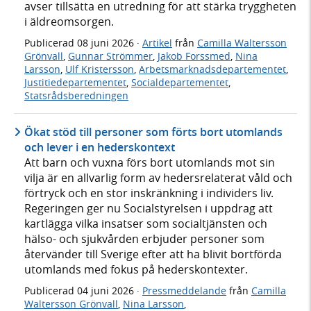
avser tillsätta en utredning för att stärka tryggheten
i äldreomsorgen.
Publicerad
08 juni 2026
·
Artikel
från
Camilla Waltersson
Grönvall
,
Gunnar Strömmer
,
Jakob Forssmed
,
Nina
Larsson
,
Ulf Kristersson
,
Arbetsmarknadsdepartementet
,
Justitiedepartementet
,
Socialdepartementet
,
Statsrådsberedningen
Ökat stöd till personer som förts bort utomlands
och lever i en hederskontext
Att barn och vuxna förs bort utomlands mot sin
vilja är en allvarlig form av hedersrelaterat våld och
förtryck och en stor inskränkning i individers liv.
Regeringen ger nu Socialstyrelsen i uppdrag att
kartlägga vilka insatser som socialtjänsten och
hälso- och sjukvården erbjuder personer som
återvänder till Sverige efter att ha blivit bortförda
utomlands med fokus på hederskontexter.
Publicerad
04 juni 2026
·
Pressmeddelande
från
Camilla
Waltersson Grönvall
,
Nina Larsson
,