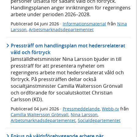
personer utsatta för sådant våld och förtryck.
Handlingsplanen anger inriktningen för regeringens
arbete under perioden 2026–2028.
Publicerad
04 juni 2026
·
Informationsmaterial
från
Nina
Larsson
,
Arbetsmarknadsdepartementet
Pressträff om handlingsplan mot hedersrelaterat
våld och förtryck
Jämställdhetsminister Nina Larsson bjuder in till
pressträff för att presentera nyheter om
regeringens arbete mot hedersrelaterat våld och
förtryck. På pressträffen deltar också
socialtjänstminister Camilla Waltersson Grönvall
och ordförande för socialutskottet Christian
Carlsson (KD).
Publicerad
04 juni 2026
·
Pressmeddelande
,
Webb-tv
från
Camilla Waltersson Grönvall
,
Nina Larsson
,
Arbetsmarknadsdepartementet
,
Socialdepartementet
Fokus på våldsförebyggande arbete när