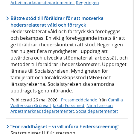
Arbetsmarknadsdepartementet
,
Regeringen
Bättre stöd till föräldrar för att motverka
hedersrelaterat våld och förtryck
Hedersrelaterat våld och förtryck ska förebyggas
och bekämpas. En viktig förebyggande insats är att
ge föräldrar i hederskontext rätt stöd. Regeringen
har nu gett flera myndigheter i uppdrag att
utvärdera och utveckla stödmaterial, arbetssätt och
metoder till föräldrar i hederskontexter. Uppdraget
lämnas till Socialstyrelsen, Myndigheten för
familjerätt och föräldraskapsstöd (MFoF) och
länsstyrelserna. Socialstyrelsen ska samordna
uppdragets genomförande.
Publicerad
26 maj 2026
·
Pressmeddelande
från
Camilla
Waltersson Grönvall
,
Jakob Forssmed
,
Nina Larsson
,
Arbetsmarknadsdepartementet
,
Socialdepartementet
”För räddhågset – vi vill införa hedersscreening”
Statsminister Ulf Kristersson,