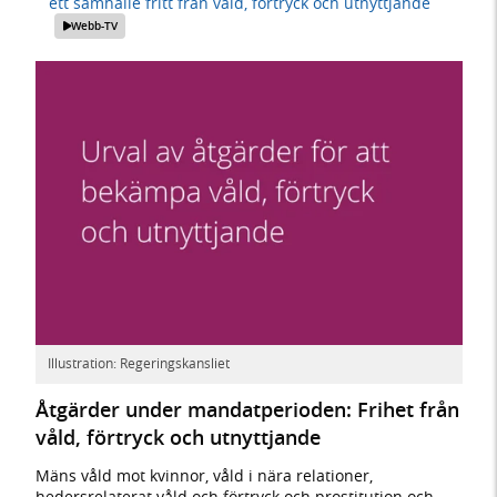
ett samhälle fritt från våld, förtryck och utnyttjande
Webb-TV
Illustration: Regeringskansliet
Åtgärder under mandatperioden: Frihet från
våld, förtryck och utnyttjande
Mäns våld mot kvinnor, våld i nära relationer,
hedersrelaterat våld och förtryck och prostitution och