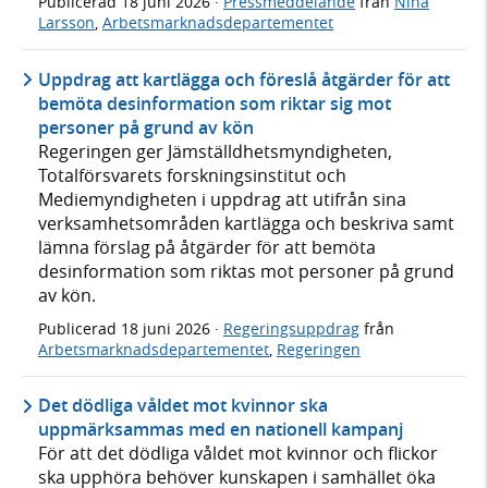
Publicerad
18 juni 2026
·
Pressmeddelande
från
Nina
Larsson
,
Arbetsmarknadsdepartementet
Uppdrag att kartlägga och föreslå åtgärder för att
bemöta desinformation som riktar sig mot
personer på grund av kön
Regeringen ger Jämställdhetsmyndigheten,
Totalförsvarets forskningsinstitut och
Mediemyndigheten i uppdrag att utifrån sina
verksamhetsområden kartlägga och beskriva samt
lämna förslag på åtgärder för att bemöta
desinformation som riktas mot personer på grund
av kön.
Publicerad
18 juni 2026
·
Regeringsuppdrag
från
Arbetsmarknadsdepartementet
,
Regeringen
Det dödliga våldet mot kvinnor ska
uppmärksammas med en nationell kampanj
För att det dödliga våldet mot kvinnor och flickor
ska upphöra behöver kunskapen i samhället öka