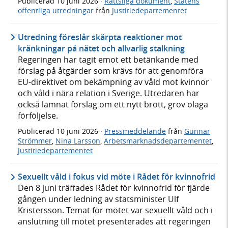
Publicerad
10 juni 2026
·
Rättsliga dokument
,
Statens
offentliga utredningar
från
Justitiedepartementet
Utredning föreslår skärpta reaktioner mot
kränkningar på nätet och allvarlig stalkning
Regeringen har tagit emot ett betänkande med
förslag på åtgärder som krävs för att genomföra
EU-direktivet om bekämpning av våld mot kvinnor
och våld i nära relation i Sverige. Utredaren har
också lämnat förslag om ett nytt brott, grov olaga
förföljelse.
Publicerad
10 juni 2026
·
Pressmeddelande
från
Gunnar
Strömmer
,
Nina Larsson
,
Arbetsmarknadsdepartementet
,
Justitiedepartementet
Sexuellt våld i fokus vid möte i Rådet för kvinnofrid
Den 8 juni träffades Rådet för kvinnofrid för fjärde
gången under ledning av statsminister Ulf
Kristersson. Temat för mötet var sexuellt våld och i
anslutning till mötet presenterades att regeringen