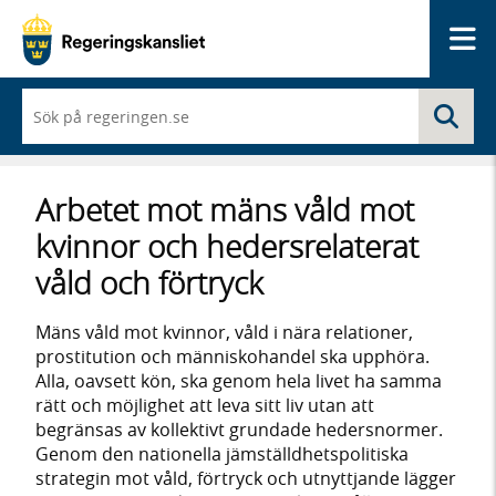
Me
När
Sö
du
börjar
skriva
så
Arbetet mot mäns våld mot
framträder
en
kvinnor och hedersrelaterat
lista
med
våld och förtryck
sökförslag
Mäns våld mot kvinnor, våld i nära relationer,
prostitution och människohandel ska upphöra.
Alla, oavsett kön, ska genom hela livet ha samma
rätt och möjlighet att leva sitt liv utan att
begränsas av kollektivt grundade hedersnormer.
Genom den nationella jämställdhetspolitiska
strategin mot våld, förtryck och utnyttjande lägger