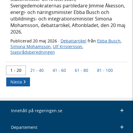
Sverigedemokraternas partiledare Jimmie Åkesson,
energi- och näringsminister Ebba Busch och
utbildnings- och integrationsminister Simona
Mohamsson, debattartikel, Aftonbladet, den 20 maj
2026.
Publicerad
20 maj 2026
·
Debattartikel
från
Ebba Busch
,
Simona Mohamsson
,
Ulf Kristersson
,
Statsrådsberedningen
1 - 20
21 - 40
41 - 60
61 - 80
81 - 100
Nästa
Innehåll på regeringen.se
Departement