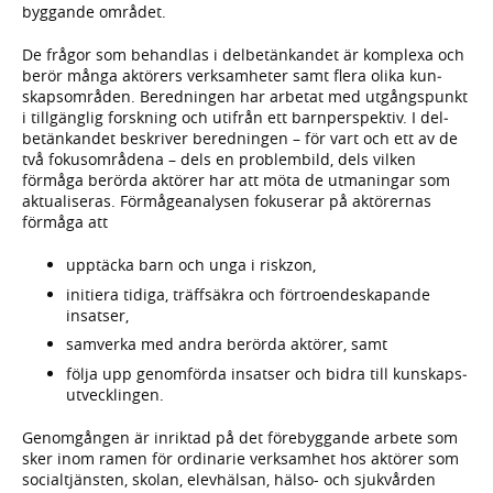
byggande området.
De frågor som behandlas i del­betänkandet är kom­plexa och
berör många aktörers verk­sam­heter samt flera olika kun­
skaps­områden. Bered­ningen har arbetat med utgångs­punkt
i tillgänglig forsk­ning och ut­ifrån ett barn­perspektiv. I del­
betänkandet beskriver bered­ningen – för vart och ett av de
två fokus­områdena – dels en problem­bild, dels vilken
förmåga berörda aktörer har att möta de utmaningar som
aktuali­seras. Förmåge­analysen fokus­erar på aktörernas
förmåga att
upptäcka barn och unga i riskzon,
initiera tidiga, träff­säkra och förtroende­skapande
insatser,
samverka med andra berörda aktörer, samt
följa upp genom­förda insatser och bidra till kunskaps­
utvecklingen.
Genom­gången är inriktad på det före­byggande arbete som
sker inom ramen för ordinarie verksamhet hos aktörer som
social­tjänsten, skolan, elevhälsan, hälso- och sjukvården