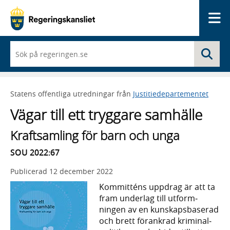
Me
När
Sö
du
börjar
skriva
så
Statens offentliga utredningar från
Justitiedepartementet
framträder
en
Vägar till ett tryggare samhälle
lista
med
Kraftsamling för barn och unga
sökförslag
SOU 2022:67
Publicerad
12 december 2022
Kommitténs uppdrag är att ta
fram underlag till utform­
ningen av en kunskaps­baserad
och brett förank­rad kriminal­