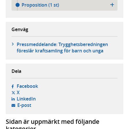
Proposition (1 st)
Genväg
Pressmeddelande: Trygghetsberedningen
föreslår kraftsamling för barn och unga
Dela
- öppnas i ny flik, extern webbplats,
Facebook
- öppnas i ny flik, extern webbplats,
X
- öppnas i ny flik, extern webbplats,
LinkedIn
- öppnar din e-postklient,
E-post
Sidan är uppmärkt med följande
kategorier