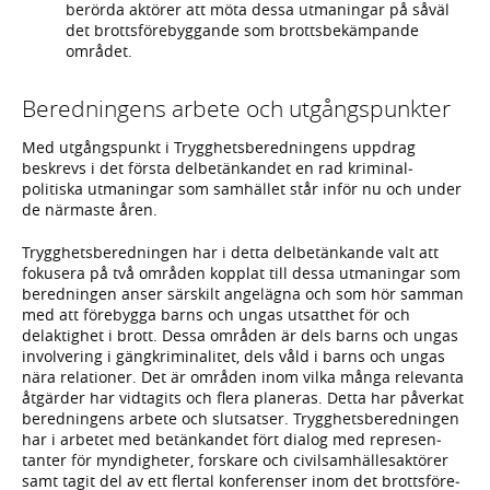
berörda aktö­rer att möta dessa utma­ningar på såväl
det brotts­före­byggande som brotts­bekämpande
området.
Beredningens arbete och utgångspunkter
Med utgångspunkt i Trygg­hets­beredningens upp­drag
beskrevs i det första del­betänkan­det en rad kriminal­
politiska utma­ningar som sam­hället står inför nu och under
de närmaste åren.
Trygghets­beredningen har i detta del­betänkande valt att
fokusera på två områden kopplat till dessa utma­ningar som
bered­ningen anser särskilt ange­lägna och som hör samman
med att före­bygga barns och ungas utsatt­het för och
delaktig­het i brott. Dessa områden är dels barns och ungas
involve­ring i gäng­krimina­litet, dels våld i barns och ungas
nära rela­tioner. Det är områden inom vilka många rele­vanta
åtgärder har vidtagits och flera planeras. Detta har påverkat
bered­ningens arbete och slutsatser. Trygghets­bered­ningen
har i arbetet med betänkan­det fört dialog med represen­
tanter för myndig­heter, forskare och civil­sam­hälles­aktörer
samt tagit del av ett flertal kon­ferenser inom det brotts­före­