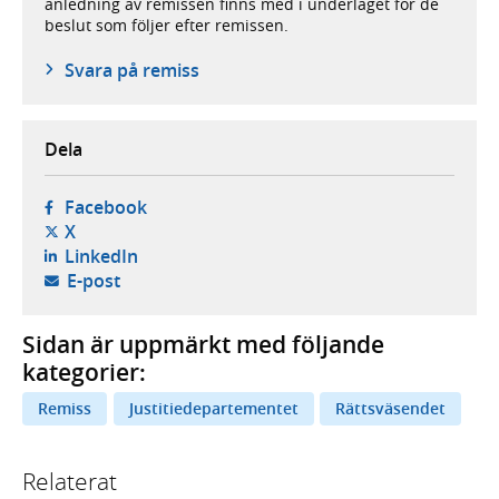
anledning av remissen finns med i underlaget för de
beslut som följer efter remissen.
Svara på remiss
Dela
- öppnas i ny flik, extern webbplats,
Facebook
- öppnas i ny flik, extern webbplats,
X
- öppnas i ny flik, extern webbplats,
LinkedIn
- öppnar din e-postklient,
E-post
Sidan är uppmärkt med följande
kategorier:
Remiss
Justitiedepartementet
Rättsväsendet
Relaterat