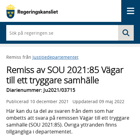
Me
När
Sö
du
börjar
skriva
så
Remiss från
Justitiedepartementet
framträder
en
Remiss av SOU 2021:85 Vägar
lista
med
till ett tryggare samhälle
sökförslag
Diarienummer: Ju2021/03715
Publicerad
10 december 2021
Uppdaterad
09 maj 2022
Här kan du ta del av svaren från dem som har
ombetts att svara på remissen Vägar till ett tryggare
samhälle (SOU 2021:85). Övriga yttranden finns
tillgängliga i departementet.