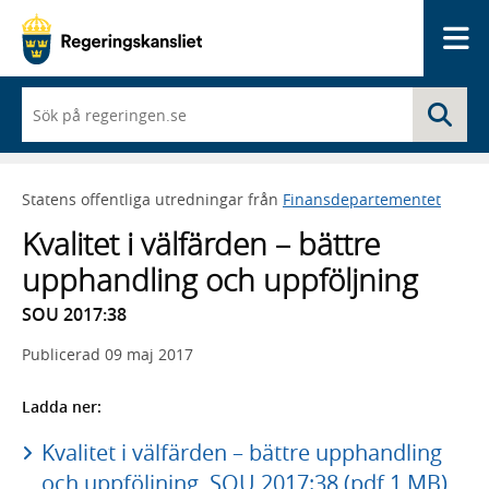
Me
När
Sö
du
börjar
skriva
så
Statens offentliga utredningar från
Finansdepartementet
framträder
en
Kvalitet i välfärden – bättre
lista
med
upphandling och uppföljning
sökförslag
SOU 2017:38
Publicerad
09 maj 2017
Ladda ner:
Kvalitet i välfärden – bättre upphandling
och uppföljning, SOU 2017:38 (pdf 1 MB)