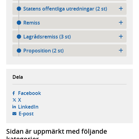
Statens offentliga utredningar (2 st)
Remiss
Lagrådsremiss (3 st)
Proposition (2 st)
Dela
- öppnas i ny flik, extern webbplats,
Facebook
- öppnas i ny flik, extern webbplats,
X
- öppnas i ny flik, extern webbplats,
LinkedIn
- öppnar din e-postklient,
E-post
Sidan är uppmärkt med följande
kategorier