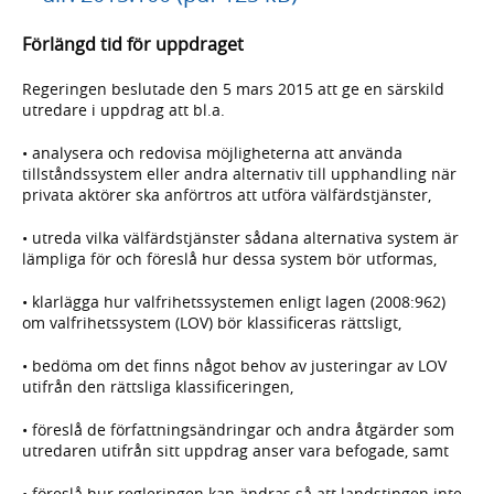
Förlängd tid för uppdraget
Regeringen beslutade den 5 mars 2015 att ge en särskild
utredare i uppdrag att bl.a.
• analysera och redovisa möjligheterna att använda
tillståndssystem eller andra alternativ till upphandling när
privata aktörer ska anförtros att utföra välfärdstjänster,
• utreda vilka välfärdstjänster sådana alternativa system är
lämpliga för och föreslå hur dessa system bör utformas,
• klarlägga hur valfrihetssystemen enligt lagen (2008:962)
om valfrihetssystem (LOV) bör klassificeras rättsligt,
• bedöma om det finns något behov av justeringar av LOV
utifrån den rättsliga klassificeringen,
• föreslå de författningsändringar och andra åtgärder som
utredaren utifrån sitt uppdrag anser vara befogade, samt
• föreslå hur regleringen kan ändras så att landstingen inte