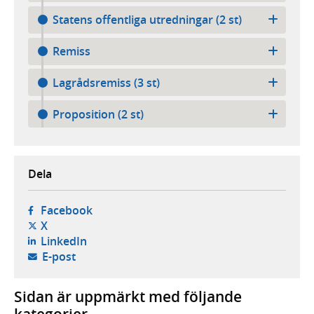
Statens offentliga utredningar (2 st)
Remiss
Lagrådsremiss (3 st)
Proposition (2 st)
Dela
- öppnas i ny flik, extern webbplats,
Facebook
- öppnas i ny flik, extern webbplats,
X
- öppnas i ny flik, extern webbplats,
LinkedIn
- öppnar din e-postklient,
E-post
Sidan är uppmärkt med följande
kategorier