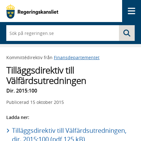
Me
När
Sö
du
börjar
skriva
så
Kommittédirektiv från
Finansdepartementet
framträder
en
Tilläggsdirektiv till
lista
med
Välfärdsutredningen
sökförslag
Dir. 2015:100
Publicerad
15 oktober 2015
Ladda ner:
Tilläggsdirektiv till Välfärdsutredningen,
dir. 2015:100 (pdf 125 kB)