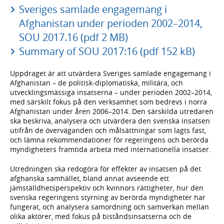
Sveriges samlade engagemang i
Afghanistan under perioden 2002–2014,
SOU 2017.16 (pdf 2 MB)
Summary of SOU 2017:16 (pdf 152 kB)
Uppdraget är att utvärdera Sveriges samlade engagemang i
Afghanistan – de politisk-diplomatiska, militära, och
utvecklingsmässiga insatserna – under perioden 2002–2014,
med särskilt fokus på den verksamhet som bedrevs i norra
Afghanistan under åren 2006–2014. Den särskilda utredaren
ska beskriva, analysera och utvärdera den svenska insatsen
utifrån de överväganden och målsättningar som lagts fast,
och lämna rekommendationer för regeringens och berörda
myndigheters framtida arbeta med internationella insatser.
Utredningen ska redogöra för effekter av insatsen på det
afghanska samhället, bland annat avseende ett
jämställdhetsperspektiv och kvinnors rättigheter, hur den
svenska regeringens styrning av berörda myndigheter har
fungerat, och analysera samordning och samverkan mellan
olika aktörer, med fokus på biståndsinsatserna och de