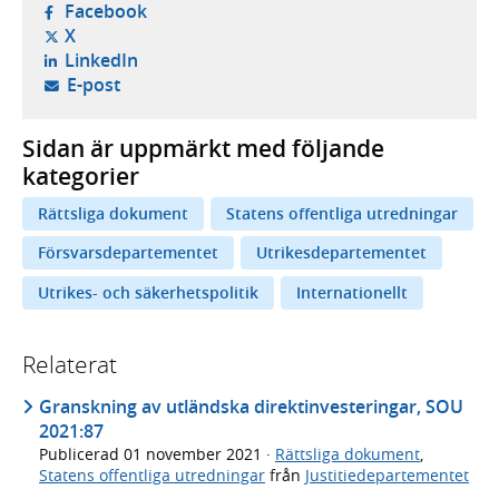
- öppnas i ny flik, extern webbplats,
Facebook
- öppnas i ny flik, extern webbplats,
X
- öppnas i ny flik, extern webbplats,
LinkedIn
- öppnar din e-postklient,
E-post
Sidan är uppmärkt med följande
kategorier
Rättsliga dokument
Statens offentliga utredningar
Försvarsdepartementet
Utrikesdepartementet
Utrikes- och säkerhetspolitik
Internationellt
Relaterat
Granskning av utländska direktinvesteringar, SOU
2021:87
Publicerad
01 november 2021
·
Rättsliga dokument
,
Statens offentliga utredningar
från
Justitiedepartementet