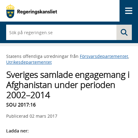
Me
När
Sö
du
börjar
skriva
så
Statens offentliga utredningar från
Försvarsdepartementet
,
framträder
Utrikesdepartementet
en
lista
Sveriges samlade engagemang i
med
sökförslag
Afghanistan under perioden
2002–2014
SOU 2017:16
Publicerad
02 mars 2017
Ladda ner: