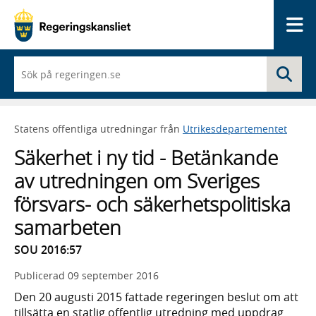
Me
När
Sö
du
börjar
skriva
så
Statens offentliga utredningar från
Utrikesdepartementet
framträder
en
Säkerhet i ny tid - Betänkande
lista
med
av utredningen om Sveriges
sökförslag
försvars- och säkerhetspolitiska
samarbeten
SOU 2016:57
Publicerad
09 september 2016
Den 20 augusti 2015 fattade regeringen beslut om att
tillsätta en statlig offentlig utredning med uppdrag