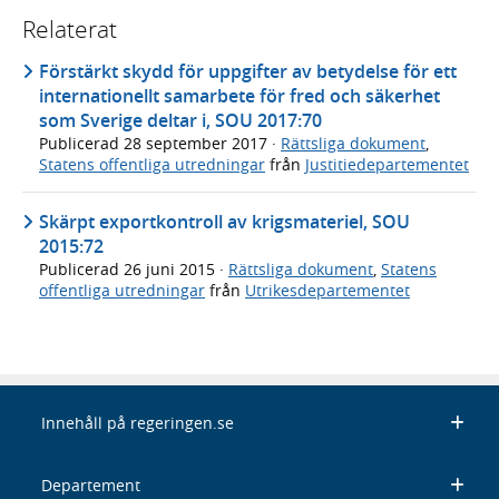
Relaterat
Förstärkt skydd för uppgifter av betydelse för ett
internationellt samarbete för fred och säkerhet
som Sverige deltar i, SOU 2017:70
Publicerad
28 september 2017
·
Rättsliga dokument
,
Statens offentliga utredningar
från
Justitiedepartementet
Skärpt exportkontroll av krigsmateriel, SOU
2015:72
Publicerad
26 juni 2015
·
Rättsliga dokument
,
Statens
offentliga utredningar
från
Utrikesdepartementet
Innehåll på regeringen.se
Departement