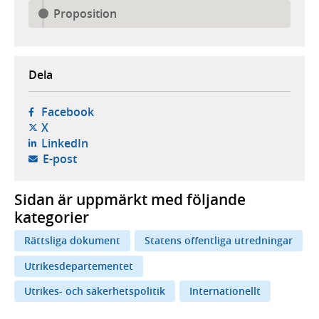
Proposition
Dela
- öppnas i ny flik, extern webbplats,
Facebook
- öppnas i ny flik, extern webbplats,
X
- öppnas i ny flik, extern webbplats,
LinkedIn
- öppnar din e-postklient,
E-post
Sidan är uppmärkt med följande
kategorier
Rättsliga dokument
Statens offentliga utredningar
Utrikesdepartementet
Utrikes- och säkerhetspolitik
Internationellt