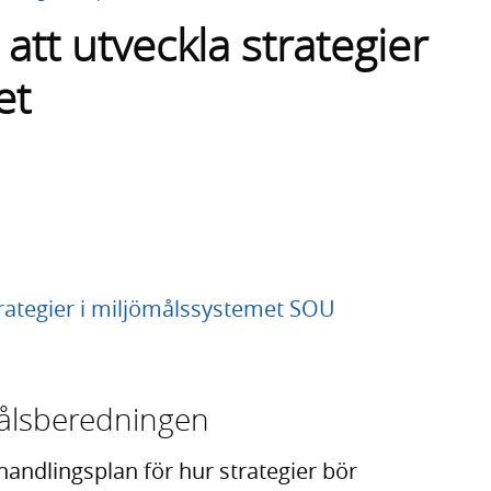
att utveckla strategier
et
trategier i miljömålssystemet SOU
ålsberedningen
andlingsplan för hur strategier bör