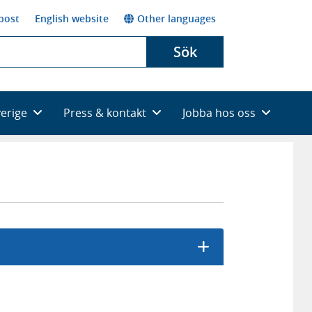
post
English website
Other languages
Sök
verige
Press & kontakt
Jobba hos oss