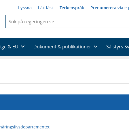
Lyssna
Lättläst
Teckenspråk
Prenumerera via e-
När
du
börjar
skriva
så
rige & EU
Dokument & publikationer
Så styrs S
framträder
en
lista
med
sökförslag
 näringslivsdepartementet