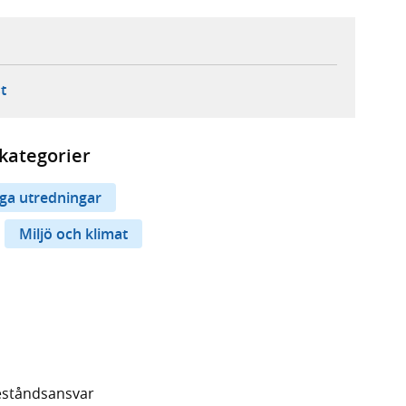
ebbplats,
ern webbplats,
 ny flik, extern webbplats,
- öppnar din e-postklient,
t
kategorier
iga utredningar
Miljö och klimat
eståndsansvar