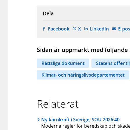
Dela
- öppnas i ny flik, extern w
- öppnas i ny flik, ext
- öppnas i
Facebook
X
LinkedIn
E-pos
Sidan är uppmärkt med följande 
Rättsliga dokument
Statens offentl
Klimat- och näringslivsdepartementet
Relaterat
Ny kärnkraft i Sverige, SOU 2026:40
Moderna regler för beredskap och skad