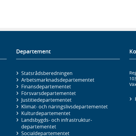
Departement
Ko
Statsrådsberedningen
Reg
10
Arbetsmarknads­departementet
Väx
Finans­departementet
Försvars­departementet
Justitie­departementet
Klimat- och näringslivs­departementet
Kultur­departementet
Landsbygds- och infrastruktur­
departementet
Social­departementet