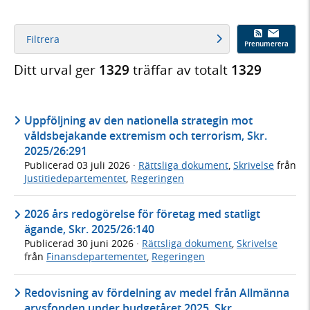
Filtrera
Prenumerera
Ditt urval ger
1329
träffar av totalt
1329
Uppföljning av den nationella strategin mot
våldsbejakande extremism och terrorism, Skr.
2025/26:291
Publicerad
03 juli 2026
·
Rättsliga dokument
,
Skrivelse
från
Justitiedepartementet
,
Regeringen
2026 års redogörelse för företag med statligt
ägande, Skr. 2025/26:140
Publicerad
30 juni 2026
·
Rättsliga dokument
,
Skrivelse
från
Finansdepartementet
,
Regeringen
Redovisning av fördelning av medel från Allmänna
arvsfonden under budgetåret 2025, Skr