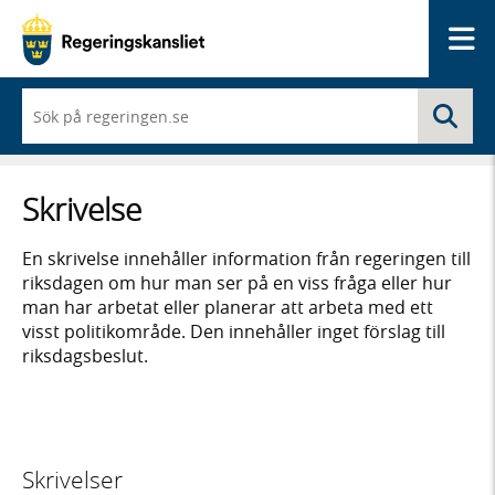
Me
När
Sö
du
börjar
skriva
så
Skrivelse
framträder
en
lista
En skrivelse innehåller information från regeringen till
med
riksdagen om hur man ser på en viss fråga eller hur
sökförslag
man har arbetat eller planerar att arbeta med ett
visst politikområde. Den innehåller inget förslag till
riksdagsbeslut.
Skrivelser