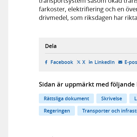
transportsystem såsom ökad transpo
farkoster, elektrifiering och en öve
drivmedel, som riksdagen har rikta
Dela
- öppnas i ny flik, extern w
- öppnas i ny flik, ext
- öppnas i
Facebook
X
LinkedIn
E-pos
Sidan är uppmärkt med följande 
Rättsliga dokument
Skrivelse
L
Regeringen
Transporter och infras