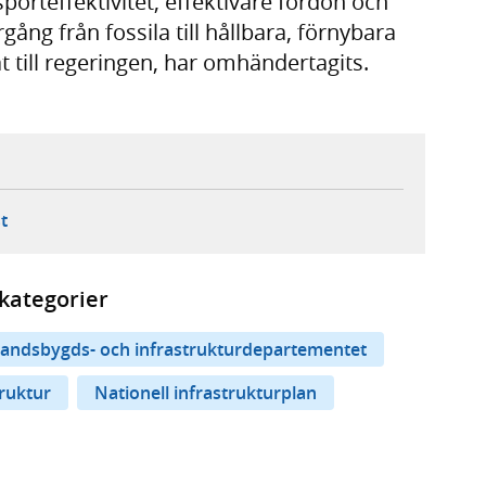
rteffektivitet, effektivare fordon och
rgång från fossila till hållbara, förnybara
t till regeringen, har omhändertagits.
ebbplats,
ern webbplats,
 ny flik, extern webbplats,
- öppnar din e-postklient,
t
kategorier
andsbygds- och infrastrukturdepartementet
truktur
Nationell infrastrukturplan