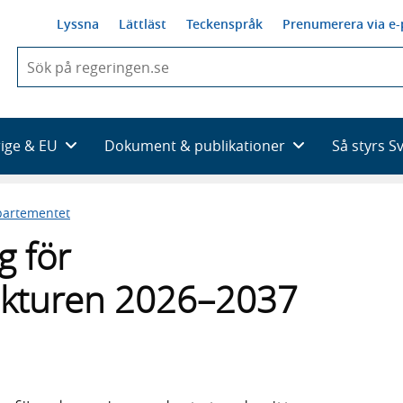
Lyssna
Lättläst
Teckenspråk
Prenumerera via e-
När
du
börjar
skriva
så
rige & EU
Dokument & publikationer
Så styrs S
framträder
en
lista
partementet
med
sökförslag
g för
rukturen 2026–2037