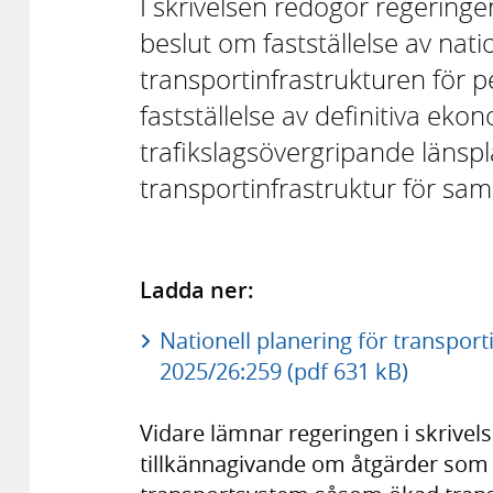
I skrivelsen redogör regeringe
beslut om fastställelse av nati
transportinfrastrukturen för
fastställelse av definitiva eko
trafikslagsövergripande länspl
transportinfrastruktur för sa
Ladda ner:
Nationell planering för transport
2025/26:259 (pdf 631 kB)
Vidare lämnar regeringen i skrivels
tillkännagivande om åtgärder som b