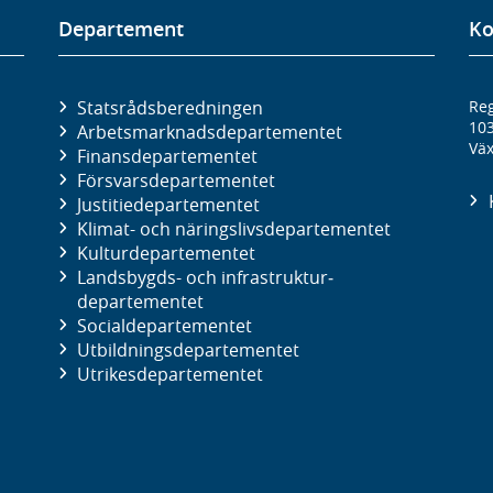
Departement
Ko
Statsrådsberedningen
Reg
10
Arbetsmarknads­departementet
Väx
Finans­departementet
Försvars­departementet
Justitie­departementet
Klimat- och näringslivs­departementet
Kultur­departementet
Landsbygds- och infrastruktur­
departementet
Social­departementet
Utbildnings­departementet
Utrikes­departementet