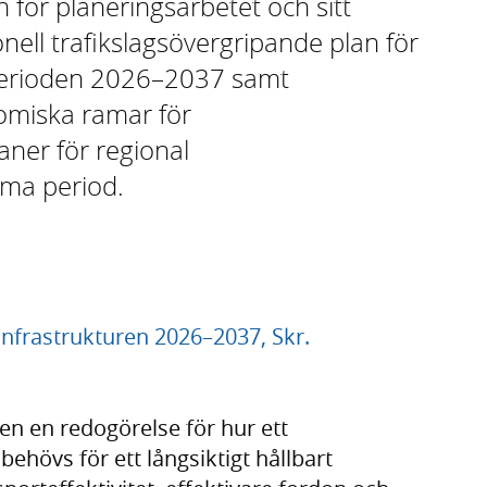
n för planeringsarbetet och sitt
onell trafikslagsövergripande plan för
 perioden 2026–2037 samt
nomiska ramar för
aner för regional
mma period.
infrastrukturen 2026–2037, Skr.
en en redogörelse för hur ett
ehövs för ett långsiktigt hållbart