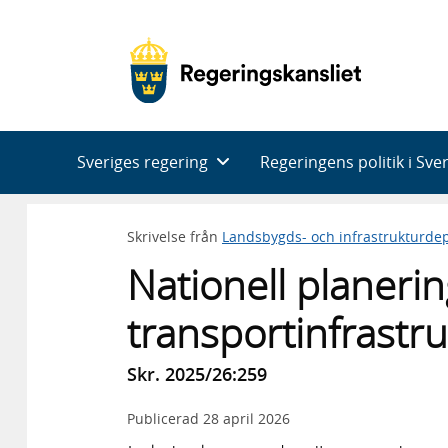
Huvudnavigering
Sveriges regering
Regeringens politik i Sve
Skrivelse från
Landsbygds- och infrastrukturde
Nationell planerin
transportinfrast
Skr. 2025/26:259
Publicerad
28 april 2026