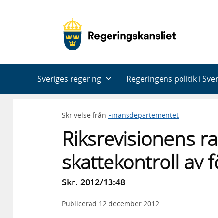
Huvudnavigering
Sveriges regering
Regeringens politik i Sve
Skrivelse från
Finansdepartementet
Riksrevisionens r
skattekontroll av 
Skr. 2012/13:48
Publicerad
12 december 2012