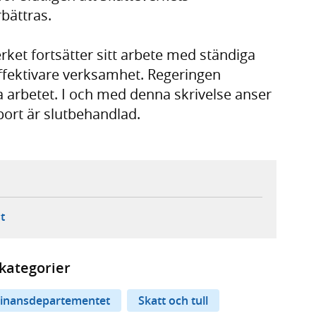
bättras.
rket fortsätter sitt arbete med ständiga
 effektivare verksamhet. Regeringen
a arbetet. I och med denna skrivelse anser
port är slutbehandlad.
ebbplats,
ern webbplats,
 ny flik, extern webbplats,
- öppnar din e-postklient,
t
kategorier
inansdepartementet
Skatt och tull