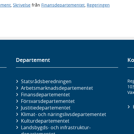
ument
,
Skrivelse
från
Finansdepartementet
,
Regeringen
Departement
Ko
Statsrådsberedningen
Reg
10
Arbetsmarknads­departementet
Väx
Finans­departementet
Försvars­departementet
Justitie­departementet
Klimat- och näringslivs­departementet
Kultur­departementet
Landsbygds- och infrastruktur­