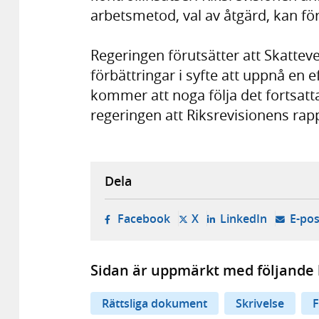
arbetsmetod, val av åtgärd, kan för
Regeringen förutsätter att Skatteve
förbättringar i syfte att uppnå en
kommer att noga följa det fortsatt
regeringen att Riksrevisionens rap
Dela
- öppnas i ny flik, extern w
- öppnas i ny flik, ext
- öppnas i
Facebook
X
LinkedIn
E-pos
Sidan är uppmärkt med följande 
Rättsliga dokument
Skrivelse
F