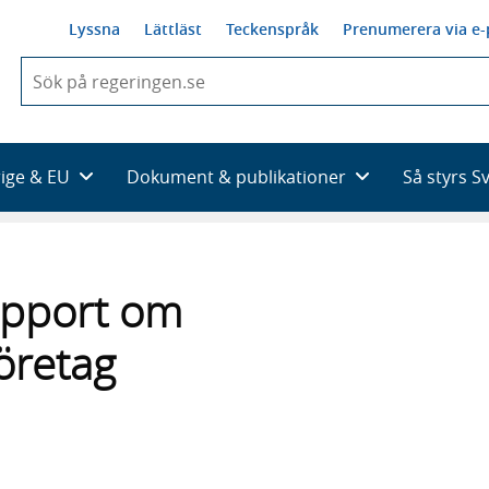
Lyssna
Lättläst
Teckenspråk
Prenumerera via e-
När
du
börjar
skriva
så
rige & EU
Dokument & publikationer
Så styrs S
framträder
en
lista
med
sökförslag
apport om
företag