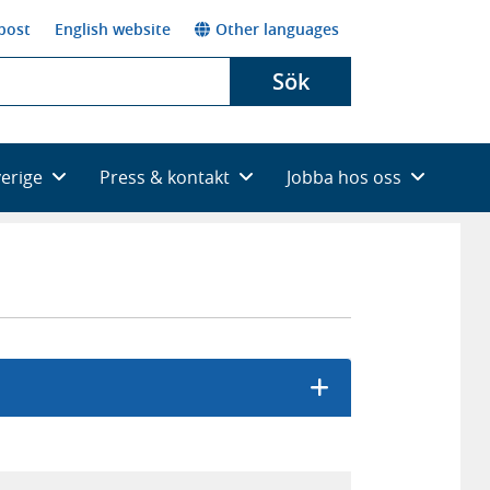
post
English website
Other languages
Sök
verige
Press & kontakt
Jobba hos oss