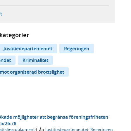
ebbplats,
ern webbplats,
 ny flik, extern webbplats,
- öppnar din e-postklient,
t
kategorier
Justitiedepartementet
Regeringen
endet
Kriminalitet
 mot organiserad brottslighet
kade möjligheter att begränsa föreningsfriheten
25/26:78
ättsliga dokument
från
Justitiedepartementet
,
Regeringen