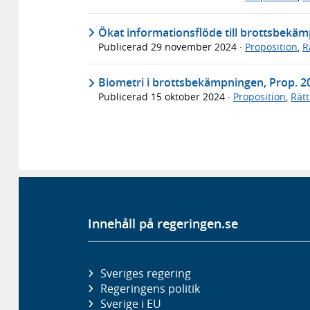
Ökat informationsflöde till brottsbekäm
Publicerad
29 november 2024
·
Proposition
,
R
Biometri i brottsbekämpningen, Prop. 2
Publicerad
15 oktober 2024
·
Proposition
,
Rät
Innehåll på regeringen.se
Sveriges regering
Regeringens politik
Sverige i EU