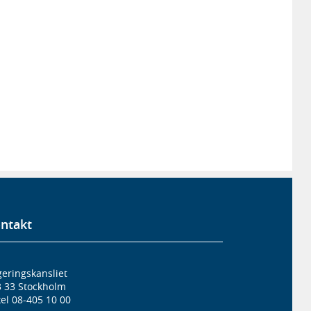
ntakt
eringskansliet
3 33 Stockholm
el 08-405 10 00