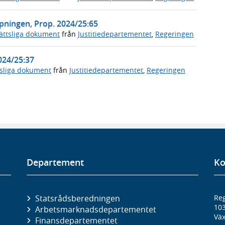
pningen, Prop. 2024/25:65
ättsliga dokument
från
Justitiedepartementet
,
Regeringen
024/25:37
tsliga dokument
från
Justitiedepartementet
,
Regeringen
Departement
Ko
Statsrådsberedningen
Reg
10
Arbetsmarknads­departementet
Väx
Finans­departementet