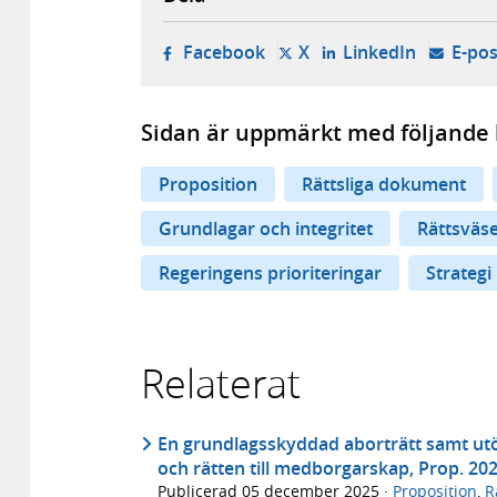
- öppnas i ny flik, extern w
- öppnas i ny flik, ext
- öppnas i
Facebook
X
LinkedIn
E-pos
Sidan är uppmärkt med följande 
Proposition
Rättsliga dokument
Grundlagar och integritet
Rättsväs
Regeringens prioriteringar
Strategi
Relaterat
En grundlagsskyddad aborträtt samt utö
och rätten till medborgarskap, Prop. 20
Publicerad
05 december 2025
·
Proposition
,
R