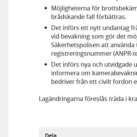
Möjligheterna för brottsbekä
brådskande fall förbättras.
Det införs ett nytt undantag f
vid bevakning som gör det möj
Säkerhetspolisen att använda
registreringsnummer (ANPR-tek
Det införs nya och utvidgade 
informera om kamerabevakni
bedriver från ett civilt fordon 
Lagändringarna föreslås träda i kr
Dela