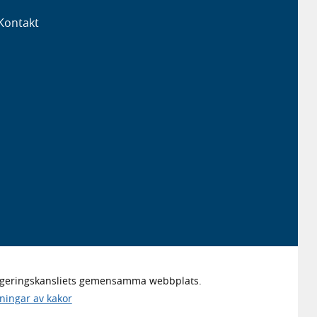
Kontakt
Regeringskansliets gemensamma webbplats.
lningar av kakor