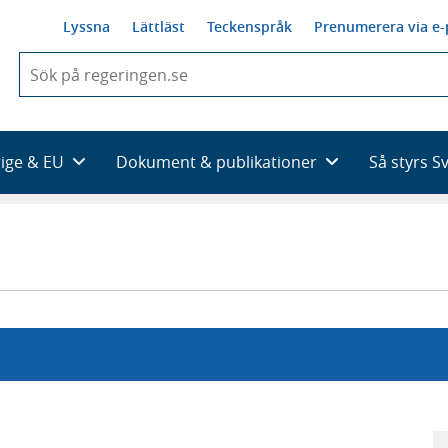
Lyssna
Lättläst
Teckenspråk
Prenumerera via e-
När
du
börjar
skriva
så
rige & EU
Dokument & publikationer
Så styrs S
framträder
en
lista
med
sökförslag