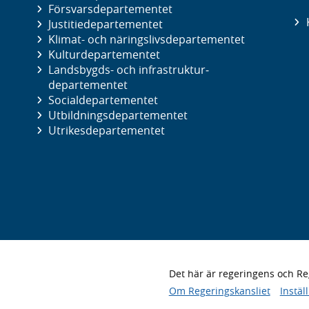
Försvars­departementet
Justitie­departementet
Klimat- och näringslivs­departementet
Kultur­departementet
Landsbygds- och infrastruktur­
departementet
Social­departementet
Utbildnings­departementet
Utrikes­departementet
Det här är regeringens och 
Om Regeringskansliet
Instäl