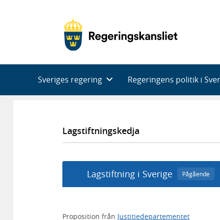
Huvudnavigering
Sveriges regering
Regeringens politik i Sve
Lagstiftningskedja
Lagstiftning i Sverige
Pågående
Proposition från
Justitiedepartementet