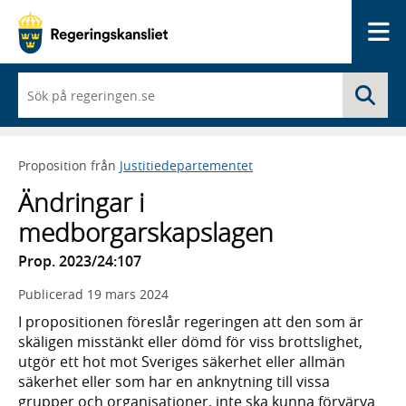
Me
När
Sö
du
börjar
skriva
så
Proposition från
Justitiedepartementet
framträder
en
Ändringar i
lista
med
medborgarskapslagen
sökförslag
Prop. 2023/24:107
Publicerad
19 mars 2024
I propositionen föreslår regeringen att den som är
skäligen misstänkt eller dömd för viss brottslighet,
utgör ett hot mot Sveriges säkerhet eller allmän
säkerhet eller som har en anknytning till vissa
grupper och organisationer, inte ska kunna förvärva