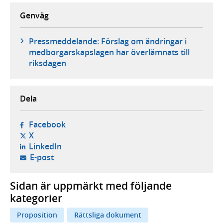
Genväg
Pressmeddelande: Förslag om ändringar i
medborgarskapslagen har överlämnats till
riksdagen
Dela
- öppnas i ny flik, extern webbplats,
Facebook
- öppnas i ny flik, extern webbplats,
X
- öppnas i ny flik, extern webbplats,
LinkedIn
- öppnar din e-postklient,
E-post
Sidan är uppmärkt med följande
kategorier
Proposition
Rättsliga dokument