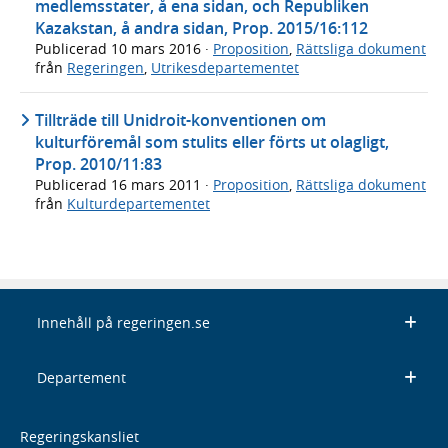
medlemsstater, å ena sidan, och Republiken
Kazakstan, å andra sidan, Prop. 2015/16:112
Publicerad
10 mars 2016
·
Proposition
,
Rättsliga dokument
från
Regeringen
,
Utrikesdepartementet
Tillträde till Unidroit-konventionen om
kulturföremål som stulits eller förts ut olagligt,
Prop. 2010/11:83
Publicerad
16 mars 2011
·
Proposition
,
Rättsliga dokument
från
Kulturdepartementet
Innehåll på regeringen.se
Departement
Regeringskansliet