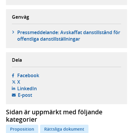
Genväg
Pressmeddelande: Avskaffat danstillstånd för
offentliga danstillställningar
Dela
- öppnas i ny flik, extern webbplats,
Facebook
- öppnas i ny flik, extern webbplats,
X
- öppnas i ny flik, extern webbplats,
LinkedIn
- öppnar din e-postklient,
E-post
Sidan är uppmärkt med följande
kategorier
Proposition
Rättsliga dokument