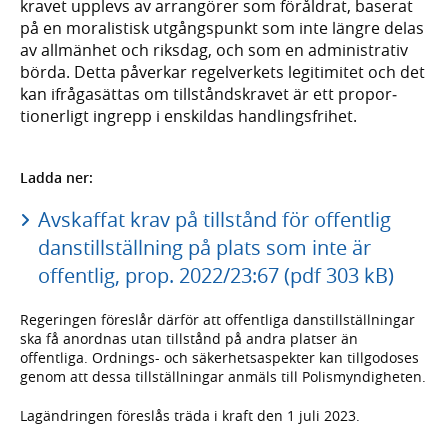
kravet upplevs av arrangörer som föråldrat, baserat
på en moralistisk utgångs­punkt som inte längre delas
av allmänhet och riksdag, och som en administrativ
börda. Detta påverkar regel­verkets legitimitet och det
kan ifråga­sättas om tillstånds­kravet är ett propor­
tionerligt ingrepp i enskildas handlings­frihet.
Ladda ner:
Avskaffat krav på tillstånd för offentlig
danstillställning på plats som inte är
offentlig, prop. 2022/23:67 (pdf 303 kB)
Regeringen föreslår därför att offentliga dans­tillställ­ningar
ska få anordnas utan till­stånd på andra platser än
offentliga. Ordnings- och säkerhets­aspekter kan till­godo­ses
genom att dessa tillställ­ningar anmäls till Polis­myndig­heten.
Lagändringen föreslås träda i kraft den 1 juli 2023.