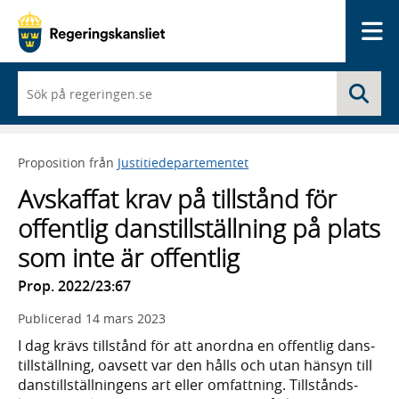
Me
När
Sö
du
börjar
skriva
så
Proposition från
Justitiedepartementet
framträder
en
Avskaffat krav på tillstånd för
lista
med
offentlig danstillställning på plats
sökförslag
som inte är offentlig
Prop. 2022/23:67
Publicerad
14 mars 2023
I dag krävs tillstånd för att anordna en offentlig dans­
tillställ­ning, oavsett var den hålls och utan hänsyn till
dans­tillställ­ningens art eller omfatt­ning. Tillstånds­