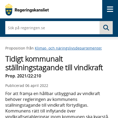
Me
När
Sö
du
börjar
skriva
så
Proposition från
Klimat- och näringslivsdepartementet
framträder
en
Tidigt kommunalt
lista
med
ställningstagande till vindkraft
sökförslag
Prop. 2021/22:210
Publicerad
06 april 2022
För att främja en hållbar utbyggnad av vindkraft
behöver regleringen av kommunens
ställningstagande till vindkraft förtydligas.
Kommunens rätt till inflytande över
vindkraftsetableringar inom kommunen ska kvarstå,