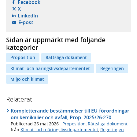
- öppnas i ny flik, extern webbplats,
Facebook
- öppnas i ny flik, extern webbplats,
X
- öppnas i ny flik, extern webbplats,
LinkedIn
- öppnar din e-postklient,
E-post
Sidan är uppmärkt med följande
kategorier
Proposition
Rättsliga dokument
Klimat- och näringslivsdepartementet
Regeringen
Miljö och klimat
Relaterat
Kompletterande bestämmelser till EU-förordningar
om kemikalier och avfall, Prop. 2025/26:270
Publicerad
26 maj 2026
·
Proposition
,
Rättsliga dokument
från
Klimat- och näringslivsdepartementet
,
Regeringen