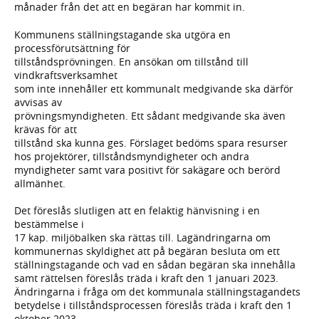
månader från det att en begäran har kommit in.
Kommunens ställningstagande ska utgöra en
processförutsättning för
tillståndsprövningen. En ansökan om tillstånd till
vindkraftsverksamhet
som inte innehåller ett kommunalt medgivande ska därför
avvisas av
prövningsmyndigheten. Ett sådant medgivande ska även
krävas för att
tillstånd ska kunna ges. Förslaget bedöms spara resurser
hos projektörer, tillståndsmyndigheter och andra
myndigheter samt vara positivt för sakägare och berörd
allmänhet.
Det föreslås slutligen att en felaktig hänvisning i en
bestämmelse i
17 kap. miljöbalken ska rättas till. Lagändringarna om
kommunernas skyldighet att på begäran besluta om ett
ställningstagande och vad en sådan begäran ska innehålla
samt rättelsen föreslås träda i kraft den 1 januari 2023.
Ändringarna i fråga om det kommunala ställningstagandets
betydelse i tillståndsprocessen föreslås träda i kraft den 1
oktober 2023.