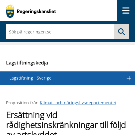
Me
När
Sö
du
börjar
skriva
så
framträder
en
Lagstiftningskedja
lista
med
Lagstiftning i Sverige
sökförslag
Proposition från
Klimat- och näringslivsdepartementet
Ersättning vid
rådighetsinskränkningar till följd
av artskyddet