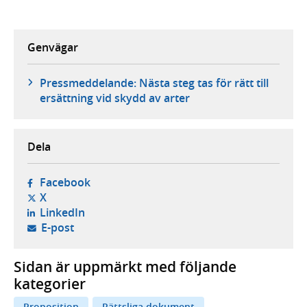
Genvägar
Pressmeddelande: Nästa steg tas för rätt till
ersättning vid skydd av arter
Dela
- öppnas i ny flik, extern webbplats,
Facebook
- öppnas i ny flik, extern webbplats,
X
- öppnas i ny flik, extern webbplats,
LinkedIn
- öppnar din e-postklient,
E-post
Sidan är uppmärkt med följande
kategorier
Proposition
Rättsliga dokument