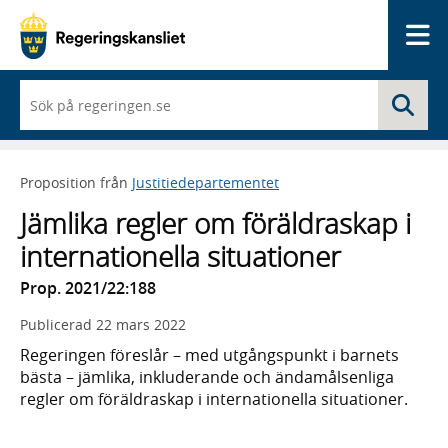
Me
När
Sö
du
börjar
skriva
så
Proposition från
Justitiedepartementet
framträder
en
Jämlika regler om föräldraskap i
lista
med
internationella situationer
sökförslag
Prop. 2021/22:188
Publicerad
22 mars 2022
Regeringen föreslår – med utgångs­punkt i barnets
bästa – jämlika, inklu­derande och ända­måls­enliga
regler om föräldra­skap i inter­nationella situa­tioner.