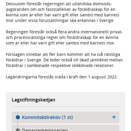
Dessutom föreslår regeringen att utländska domstols­
avgöran­den om och fast­ställelser av föräldra­skap för en
kvinna som är eller har varit gift eller sambo med barnets
mor under vissa förut­sätt­ningar ska erkän­nas i Sverige.
Regeringen föreslår också flera andra inter­natio­nellt privat-
och process­rättsliga regler om föräldra­skap för en kvinna
som är eller har varit gift eller sambo med barnets mor.
Förslagen innebär att fler barn kommer att ha två rätts­liga
föräldrar i Sverige. De leder också till ökad jäm­likhet mellan
föräldrar i sam­könade respektive olik­könade relationer.
Lagändringarna föreslås träda i kraft den 1 augusti 2022.
Lagstiftningskedjan
Kommittédirektiv (1 st)
Departementsserien