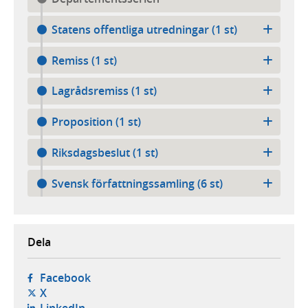
Statens offentliga utredningar (1 st)
Remiss (1 st)
Lagrådsremiss (1 st)
Proposition (1 st)
Riksdagsbeslut (1 st)
Svensk författningssamling (6 st)
Dela
- öppnas i ny flik, extern webbplats,
Facebook
- öppnas i ny flik, extern webbplats,
X
- öppnas i ny flik, extern webbplats,
LinkedIn