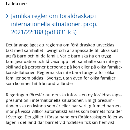
Ladda ner:
Jämlika regler om föräldraskap i
internationella situationer, prop.
2021/22:188 (pdf 831 kB)
Det är ange­läget att reglerna om föräldra­skap utvecklas i
takt med sam­hället i övrigt och är anpas­sade till olika sätt
att få barn och bilda familj. Varje barn ska ha en trygg
familje­situation och få växa upp i ett sam­hälle som inte gör
skillnad på personer beroende på kön eller på olika familje­
konstel­lationer. Reglerna ska inte bara fungera för olika
familjer som bildas i Sverige, utan även för olika familjer
som kommer hit från andra länder.
Regeringen föreslår att det ska införas en ny föräldra­skaps­
presumtion i inter­nationella situa­tioner. Enligt presum­
tionen ska en kvinna som är eller har varit gift med barnets
mor på vissa villkor auto­matiskt anses som barnets förälder
i Sverige. Det gäller i första hand om föräldra­skapet följer av
lagen i det land där barnet vid födelsen fick sin hemvist.