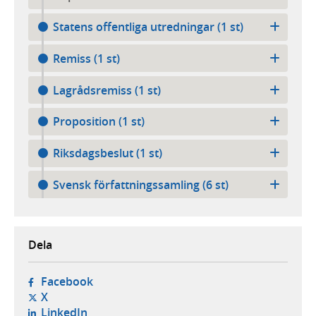
Statens offentliga utredningar (1 st)
Remiss (1 st)
Lagrådsremiss (1 st)
Proposition (1 st)
Riksdagsbeslut (1 st)
Svensk författningssamling (6 st)
Dela
- öppnas i ny flik, extern webbplats,
Facebook
- öppnas i ny flik, extern webbplats,
X
- öppnas i ny flik, extern webbplats,
LinkedIn