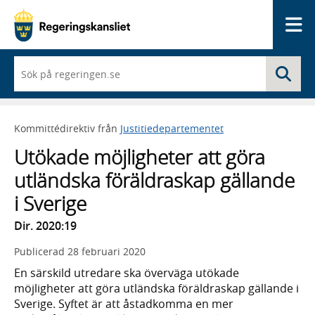
Me
När
Sö
du
börjar
skriva
så
Kommittédirektiv från
Justitiedepartementet
framträder
en
Utökade möjligheter att göra
lista
med
utländska föräldraskap gällande
sökförslag
i Sverige
Dir. 2020:19
Publicerad
28 februari 2020
En särskild utredare ska överväga utökade
möjligheter att göra utländska föräldraskap gällande i
Sverige. Syftet är att åstadkomma en mer