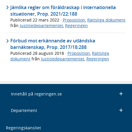
Jämlika regler om föräldraskap i internationella
situationer, Prop. 2021/22:188
Publicerad
22 mars 2022
·
Proposition
,
Rättsliga dokument
från
Justitiedepartementet
,
Regeringen
Förbud mot erkännande av utländska
barnäktenskap, Prop. 2017/18:288
Publicerad
28 augusti 2018
·
Proposition
,
Rättsliga
dokument
från
Justitiedepartementet
,
Regeringen
Innehåll på regeringen.se
Departement
Regeringskansliet