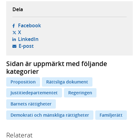
Dela
- öppnas i ny flik, extern webbplats,
Facebook
- öppnas i ny flik, extern webbplats,
X
- öppnas i ny flik, extern webbplats,
LinkedIn
- öppnar din e-postklient,
E-post
Sidan är uppmärkt med följande
kategorier
Proposition
Rättsliga dokument
Justitiedepartementet
Regeringen
Barnets rättigheter
Demokrati och mänskliga rättigheter
Familjerätt
Relaterat