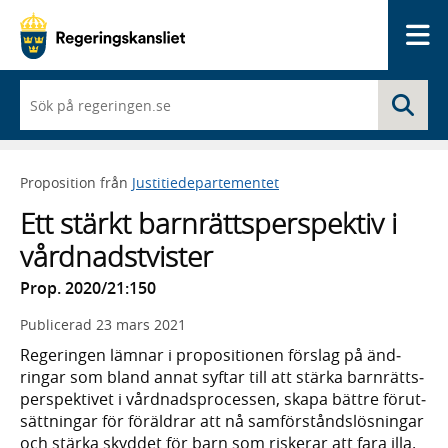
Me
När
Sö
du
börjar
skriva
så
Proposition från
Justitiedepartementet
framträder
en
Ett stärkt barnrättsperspektiv i
lista
med
vårdnadstvister
sökförslag
Prop. 2020/21:150
Publicerad
23 mars 2021
Regeringen lämnar i propo­sitionen förslag på änd­
ringar som bland annat syftar till att stärka barn­rätts­
perspek­tivet i vård­nads­pro­cessen, skapa bättre förut­
sätt­ningar för föräl­drar att nå sam­för­stånds­lös­ningar
och stärka skyddet för barn som riskerar att fara illa.