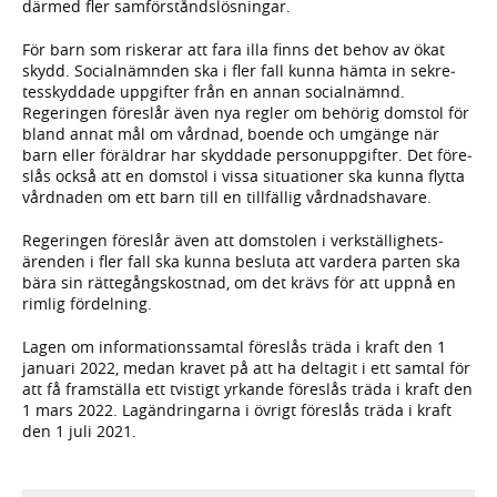
därmed fler sam­för­stånds­lös­ningar.
För barn som riskerar att fara illa finns det behov av ökat
skydd. Social­nämnden ska i fler fall kunna hämta in sekre­
tes­skyddade upp­gifter från en annan social­nämnd.
Regeringen före­slår även nya regler om behörig domstol för
bland annat mål om vårdnad, boende och umgänge när
barn eller föräld­rar har skyd­dade person­upp­gifter. Det före­
slås också att en domstol i vissa situa­tioner ska kunna flytta
vård­naden om ett barn till en tillfällig vårdnads­havare.
Regeringen föreslår även att dom­stolen i verk­ställig­hets­
ärenden i fler fall ska kunna besluta att vardera parten ska
bära sin rätte­gångs­kostnad, om det krävs för att uppnå en
rimlig för­delning.
Lagen om informa­tions­samtal föreslås träda i kraft den 1
januari 2022, medan kravet på att ha deltagit i ett samtal för
att få fram­ställa ett tvistigt yrkande föreslås träda i kraft den
1 mars 2022. Lag­ändringarna i övrigt föreslås träda i kraft
den 1 juli 2021.