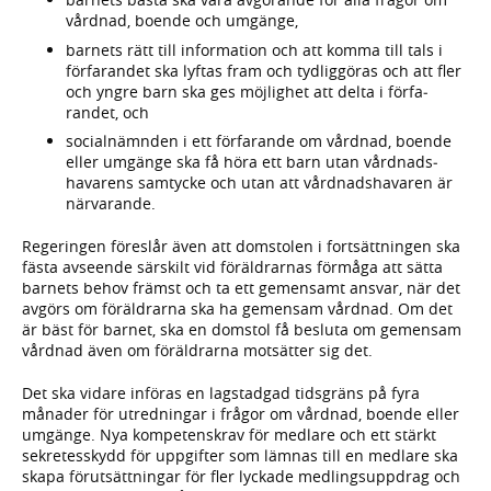
vård­nad, boende och umgänge,
barnets rätt till informa­tion och att komma till tals i
för­farandet ska lyftas fram och tydlig­göras och att fler
och yngre barn ska ges möjlighet att delta i förfa­
randet, och
socialnämnden i ett förfarande om vårdnad, boende
eller umgänge ska få höra ett barn utan vård­nads­
havarens sam­tycke och utan att vårdnads­havaren är
närvarande.
Regeringen föreslår även att dom­stolen i fort­sätt­ningen ska
fästa avse­ende särskilt vid föräld­rarnas för­måga att sätta
barnets behov främst och ta ett gemen­samt ansvar, när det
avgörs om föräld­rarna ska ha gemen­sam vårdnad. Om det
är bäst för barnet, ska en domstol få besluta om gemen­sam
vårdnad även om föräld­rarna mot­sätter sig det.
Det ska vidare införas en lag­stad­gad tids­gräns på fyra
månader för utred­ningar i frågor om vårdnad, boende eller
umgänge. Nya kompetens­krav för medlare och ett stärkt
sekretes­skydd för upp­gifter som lämnas till en medlare ska
skapa förut­sätt­ningar för fler lyckade med­lings­upp­drag och