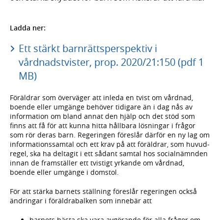
Ladda ner:
Ett stärkt barnrättsperspektiv i
vårdnadstvister, prop. 2020/21:150 (pdf 1
MB)
Föräldrar som överväger att inleda en tvist om vårdnad,
boende eller umgänge behöver tidigare än i dag nås av
informa­tion om bland annat den hjälp och det stöd som
finns att få för att kunna hitta håll­bara lös­ningar i frågor
som rör deras barn. Regeringen föreslår därför en ny lag om
informa­tions­samtal och ett krav på att föräldrar, som huvud­
regel, ska ha deltagit i ett sådant samtal hos social­nämnden
innan de fram­ställer ett tvistigt yrkande om vårdnad,
boende eller umgänge i domstol.
För att stärka barnets ställning föreslår regeringen också
ändringar i föräldra­balken som inne­bär att
barnets bästa ska vara avgörande för alla frågor om