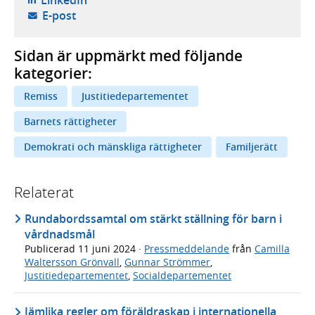
- öppnar din e-postklient,
E-post
Sidan är uppmärkt med följande
kategorier:
Remiss
Justitiedepartementet
Barnets rättigheter
Demokrati och mänskliga rättigheter
Familjerätt
Relaterat
Rundabordssamtal om stärkt ställning för barn i
vårdnadsmål
Publicerad
11 juni 2024
·
Pressmeddelande
från
Camilla
Waltersson Grönvall
,
Gunnar Strömmer
,
Justitiedepartementet
,
Socialdepartementet
Jämlika regler om föräldraskap i internationella