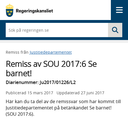
Me
När
Sö
du
börjar
skriva
så
Remiss från
Justitiedepartementet
framträder
en
Remiss av SOU 2017:6 Se
lista
med
barnet!
sökförslag
Diarienummer: Ju2017/01226/L2
Publicerad
15 mars 2017
Uppdaterad
27 juni 2017
Här kan du ta del av de remissvar som har kommit till
Justitiedepartementet på betänkandet Se barnet!
(SOU 2017:6).