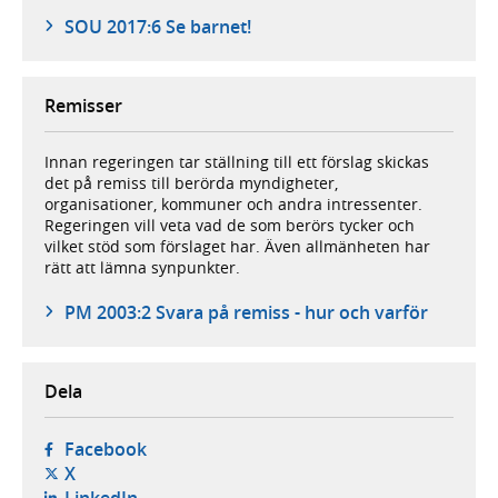
SOU 2017:6 Se barnet!
Remisser
Innan regeringen tar ställning till ett förslag skickas
det på remiss till berörda myndigheter,
organisationer, kommuner och andra intressenter.
Regeringen vill veta vad de som berörs tycker och
vilket stöd som förslaget har. Även allmänheten har
rätt att lämna synpunkter.
PM 2003:2 Svara på remiss - hur och varför
Dela
- öppnas i ny flik, extern webbplats,
Facebook
- öppnas i ny flik, extern webbplats,
X
- öppnas i ny flik, extern webbplats,
LinkedIn