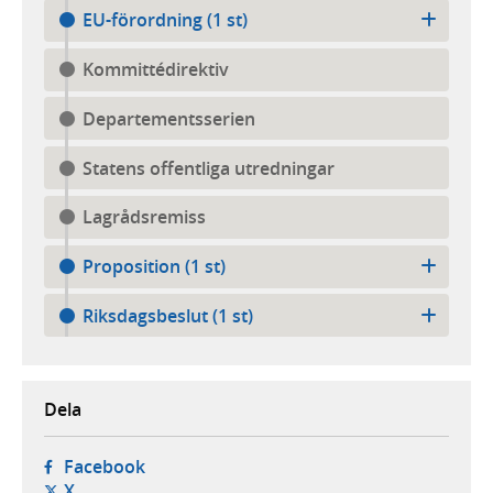
EU-förordning (1 st)
Kommittédirektiv
Departementsserien
Statens offentliga utredningar
Lagrådsremiss
Proposition (1 st)
Riksdagsbeslut (1 st)
Dela
- öppnas i ny flik, extern webbplats,
Facebook
- öppnas i ny flik, extern webbplats,
X