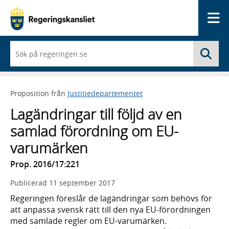
Me
När
Sö
du
börjar
skriva
så
Proposition från
Justitiedepartementet
framträder
en
Lagändringar till följd av en
lista
med
samlad förordning om EU-
sökförslag
varumärken
Prop. 2016/17:221
Publicerad
11 september 2017
Regeringen föreslår de lagändringar som behövs för
att anpassa svensk rätt till den nya EU-förordningen
med samlade regler om EU-varumärken.