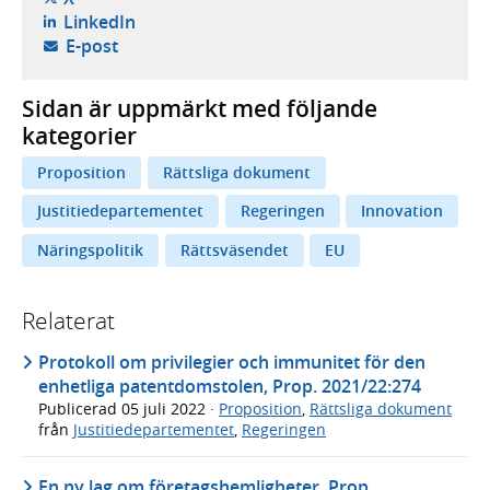
- öppnas i ny flik, extern webbplats,
LinkedIn
- öppnar din e-postklient,
E-post
Sidan är uppmärkt med följande
kategorier
Proposition
Rättsliga dokument
Justitiedepartementet
Regeringen
Innovation
Näringspolitik
Rättsväsendet
EU
Relaterat
Protokoll om privilegier och immunitet för den
enhetliga patentdomstolen, Prop. 2021/22:274
Publicerad
05 juli 2022
·
Proposition
,
Rättsliga dokument
från
Justitiedepartementet
,
Regeringen
En ny lag om företagshemligheter, Prop.