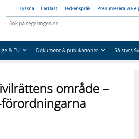
Lyssna
Lättläst
Teckenspråk
Prenumerera via e-
När
du
börjar
skriva
så
rige & EU
Dokument & publikationer
Så styrs S
framträder
en
lista
med
sökförslag
ivilrättens område –
-förordningarna