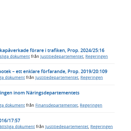
kapåverkade förare i trafiken, Prop. 2024/25:16
tsliga dokument
från
Justitiedepartementet
,
Regeringen
otek – ett enklare förfarande, Prop. 2019/20:109
iga dokument
från
Justitiedepartementet
,
Regeringen
tningen inom Näringsdepartementets
iga dokument
från
Finansdepartementet
,
Regeringen
016/17:57
ättsliga dokument
från
Justitiedepartementet
,
Regeringen