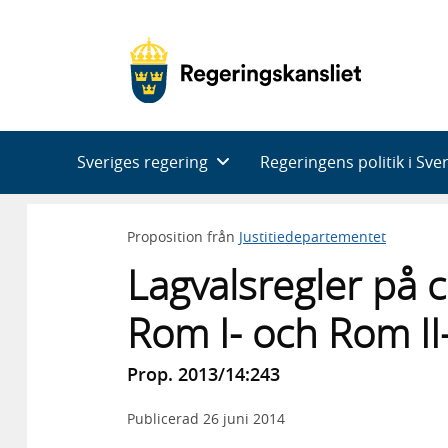
Huvudnavigering
Sveriges regering
Regeringens politik i Sve
Proposition från
Justitiedepartementet
Lagvalsregler på c
Rom I- och Rom II
Prop. 2013/14:243
Publicerad
26 juni 2014