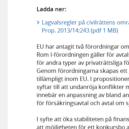
Ladda ner:
Lagvalsregler på civilrättens om
Prop. 2013/14:243 (pdf 1 MB)
EU har antagit två förordningar om
Rom I-förordningen gäller för avtal
för andra typer av privaträttsliga f
Genom förordningarna skapas ett 
tillämpligt inom EU. I proposition
syftar till att undanröja konflikte
innebär en anpassning av bland an
för försäkringsavtal och avtal om s
I syfte att öka stabiliteten på fi
att möjligheten för ett konkursbo 