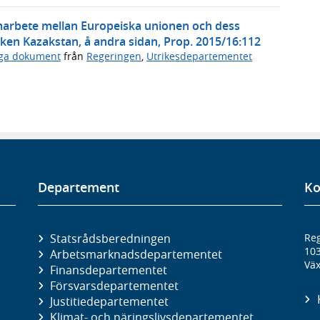
marbete mellan Europeiska unionen och dess
ken Kazakstan, å andra sidan, Prop. 2015/16:112
iga dokument
från
Regeringen
,
Utrikesdepartementet
Departement
Ko
Statsrådsberedningen
Reg
10
Arbetsmarknads­departementet
Väx
Finans­departementet
Försvars­departementet
Justitie­departementet
Klimat- och näringslivs­departementet