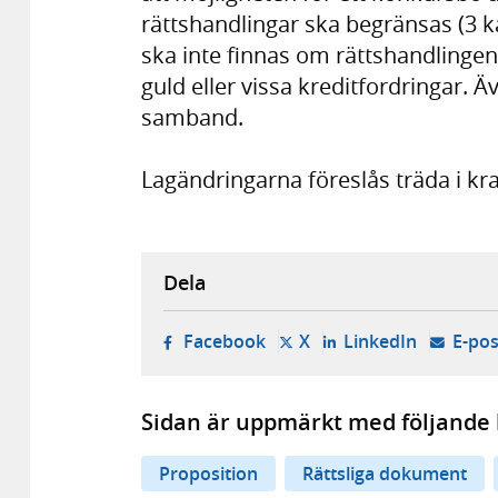
rättshandlingar ska begränsas (3 k
ska inte finnas om rättshandlingen 
guld eller vissa kreditfordringar. 
samband.
Lagändringarna föreslås träda i kr
Dela
- öppnas i ny flik, extern w
- öppnas i ny flik, ext
- öppnas i
Facebook
X
LinkedIn
E-pos
Sidan är uppmärkt med följande 
Proposition
Rättsliga dokument