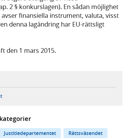
ap. 2 § konkurslagen). En sådan möjlighet
avser finansiella instrument, valuta, visst
Även denna lagändring har EU-rättsligt
aft den 1 mars 2015.
ebbplats,
ern webbplats,
 ny flik, extern webbplats,
- öppnar din e-postklient,
t
kategorier
Justitiedepartementet
Rättsväsendet