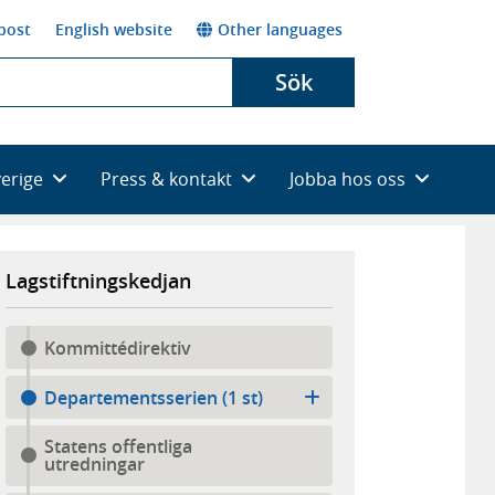
post
English website
Other languages
Sök
verige
Press & kontakt
Jobba hos oss
Lagstiftningskedjan
Kommittédirektiv
Departementsserien (1 st)
Statens offentliga
utredningar