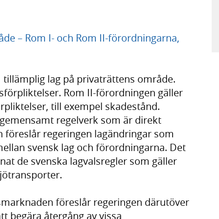
råde – Rom I- och Rom II-förordningarna,
 tillämplig lag på privaträttens område.
sförpliktelser. Rom II-förordningen gäller
örpliktelser, till exempel skadestånd.
gemensamt regelverk som är direkt
en föreslår regeringen lagändringar som
r mellan svensk lag och förordningarna. Det
nat de svenska lagvalsregler som gäller
jötransporter.
nansmarknaden föreslår regeringen därutöver
att begära återgång av vissa