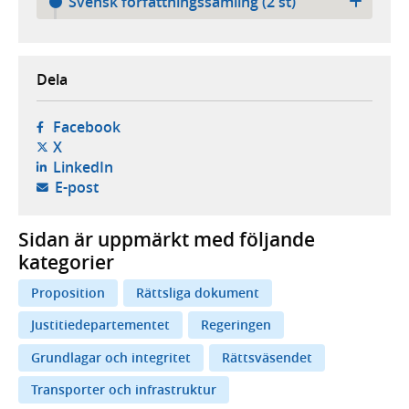
Svensk författningssamling (2 st)
Dela
- öppnas i ny flik, extern webbplats,
Facebook
- öppnas i ny flik, extern webbplats,
X
- öppnas i ny flik, extern webbplats,
LinkedIn
- öppnar din e-postklient,
E-post
Sidan är uppmärkt med följande
kategorier
Proposition
Rättsliga dokument
Justitiedepartementet
Regeringen
Grundlagar och integritet
Rättsväsendet
Transporter och infrastruktur