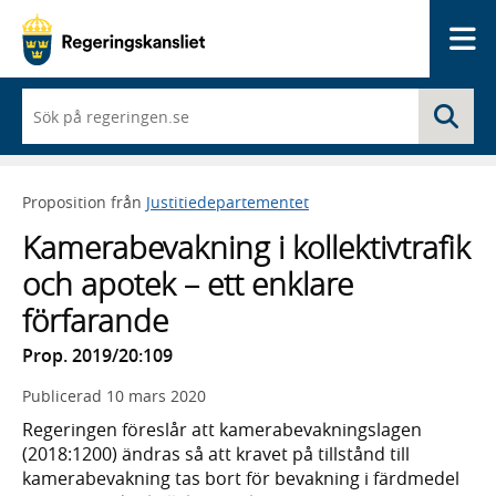
Me
När
Sö
du
börjar
skriva
så
Proposition från
Justitiedepartementet
framträder
en
Kamerabevakning i kollektivtrafik
lista
med
och apotek – ett enklare
sökförslag
förfarande
Prop. 2019/20:109
Publicerad
10 mars 2020
Regeringen föreslår att kamerabevakningslagen
(2018:1200) ändras så att kravet på tillstånd till
kamerabevakning tas bort för bevakning i färdmedel