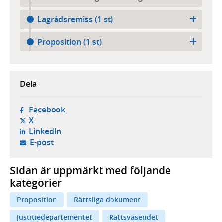
Lagrådsremiss (1 st)
Proposition (1 st)
Dela
- öppnas i ny flik, extern webbplats,
Facebook
- öppnas i ny flik, extern webbplats,
X
- öppnas i ny flik, extern webbplats,
LinkedIn
- öppnar din e-postklient,
E-post
Sidan är uppmärkt med följande
kategorier
Proposition
Rättsliga dokument
Justitiedepartementet
Rättsväsendet