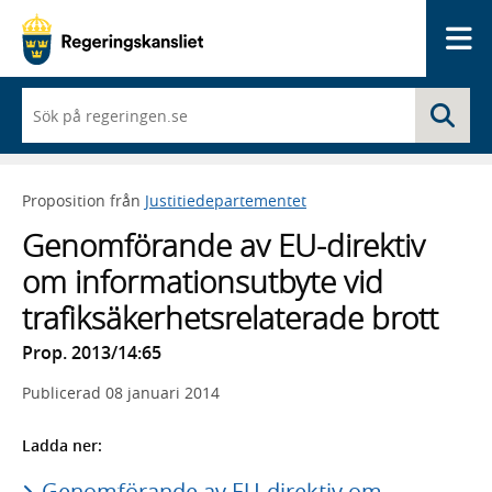
Me
När
Sö
du
börjar
skriva
så
Proposition från
Justitiedepartementet
framträder
en
Genomförande av EU-direktiv
lista
med
om informationsutbyte vid
sökförslag
trafiksäkerhetsrelaterade brott
Prop. 2013/14:65
Publicerad
08 januari 2014
Ladda ner:
Genomförande av EU-direktiv om