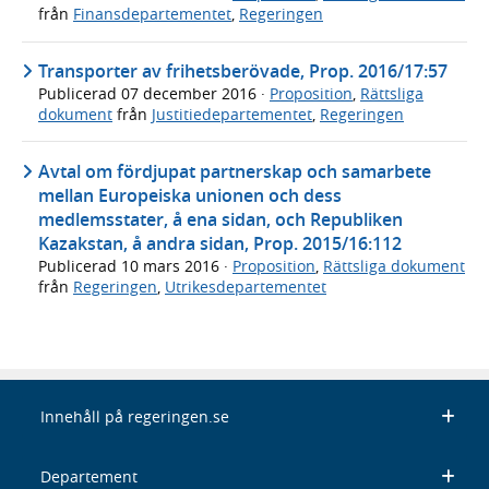
från
Finansdepartementet
,
Regeringen
Transporter av frihetsberövade, Prop. 2016/17:57
Publicerad
07 december 2016
·
Proposition
,
Rättsliga
dokument
från
Justitiedepartementet
,
Regeringen
Avtal om fördjupat partnerskap och samarbete
mellan Europeiska unionen och dess
medlemsstater, å ena sidan, och Republiken
Kazakstan, å andra sidan, Prop. 2015/16:112
Publicerad
10 mars 2016
·
Proposition
,
Rättsliga dokument
från
Regeringen
,
Utrikesdepartementet
Innehåll på regeringen.se
Departement