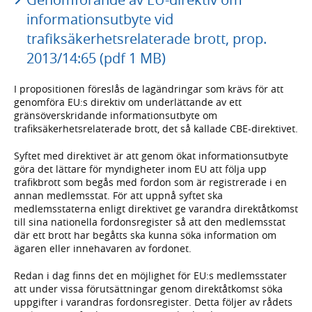
informationsutbyte vid
trafiksäkerhetsrelaterade brott, prop.
2013/14:65 (pdf 1 MB)
I propositionen föreslås de lagändringar som krävs för att
genomföra EU:s direktiv om underlättande av ett
gränsöverskridande informationsutbyte om
trafiksäkerhetsrelaterade brott, det så kallade CBE-direktivet.
Syftet med direktivet är att genom ökat informationsutbyte
göra det lättare för myndigheter inom EU att följa upp
trafikbrott som begås med fordon som är registrerade i en
annan medlemsstat. För att uppnå syftet ska
medlemsstaterna enligt direktivet ge varandra direktåtkomst
till sina nationella fordonsregister så att den medlemsstat
där ett brott har begåtts ska kunna söka information om
ägaren eller innehavaren av fordonet.
Redan i dag finns det en möjlighet för EU:s medlemsstater
att under vissa förutsättningar genom direktåtkomst söka
uppgifter i varandras fordonsregister. Detta följer av rådets