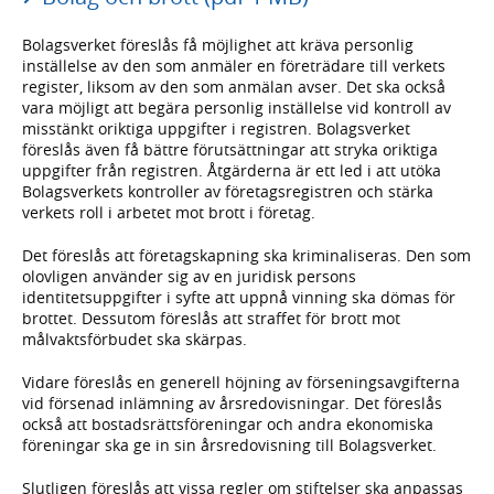
Bolagsverket föreslås få möjlighet att kräva personlig
inställelse av den som anmäler en företrädare till verkets
register, liksom av den som anmälan avser. Det ska också
vara möjligt att begära personlig inställelse vid kontroll av
misstänkt oriktiga uppgifter i registren. Bolagsverket
föreslås även få bättre förutsättningar att stryka oriktiga
uppgifter från registren. Åtgärderna är ett led i att utöka
Bolagsverkets kontroller av företagsregistren och stärka
verkets roll i arbetet mot brott i företag.
Det föreslås att företagskapning ska kriminaliseras. Den som
olovligen använder sig av en juridisk persons
identitetsuppgifter i syfte att uppnå vinning ska dömas för
brottet. Dessutom föreslås att straffet för brott mot
målvaktsförbudet ska skärpas.
Vidare föreslås en generell höjning av förseningsavgifterna
vid försenad inlämning av årsredovisningar. Det föreslås
också att bostadsrättsföreningar och andra ekonomiska
föreningar ska ge in sin årsredovisning till Bolagsverket.
Slutligen föreslås att vissa regler om stiftelser ska anpassas