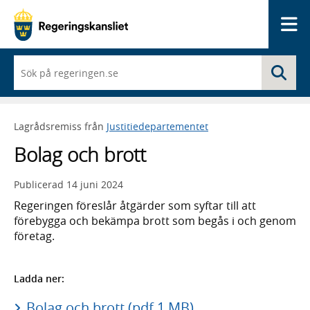
Me
När
Sö
du
börjar
skriva
så
Lagrådsremiss från
Justitiedepartementet
framträder
en
Bolag och brott
lista
med
sökförslag
Publicerad
14 juni 2024
Regeringen föreslår åtgärder som syftar till att
förebygga och bekämpa brott som begås i och genom
företag.
Ladda ner:
Bolag och brott (pdf 1 MB)