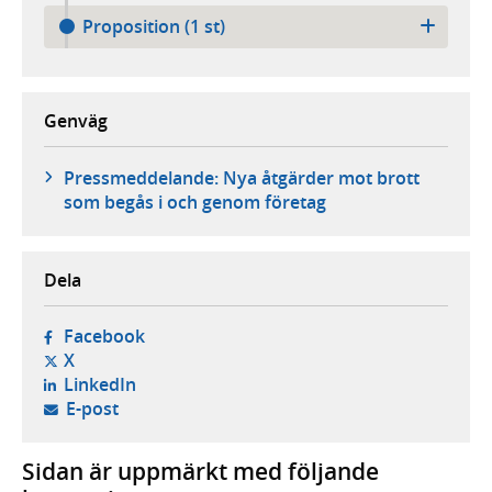
Proposition (1 st)
Genväg
Pressmeddelande: Nya åtgärder mot brott
som begås i och genom företag
Dela
- öppnas i ny flik, extern webbplats,
Facebook
- öppnas i ny flik, extern webbplats,
X
- öppnas i ny flik, extern webbplats,
LinkedIn
- öppnar din e-postklient,
E-post
Sidan är uppmärkt med följande