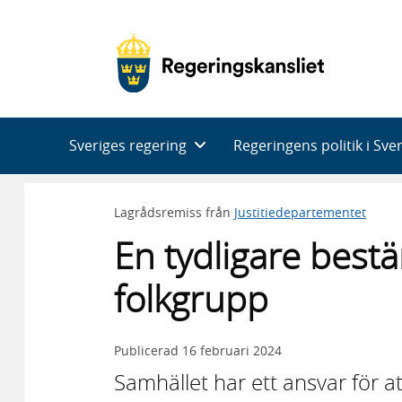
Huvudnavigering
Sveriges regering
Regeringens politik i Sve
Lagrådsremiss från
Justitiedepartementet
En tydligare bes
folkgrupp
Publicerad
16 februari 2024
Samhället har ett ansvar för 