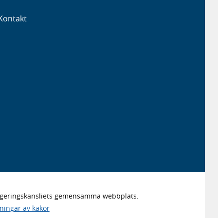
Kontakt
Regeringskansliets gemensamma webbplats.
lningar av kakor