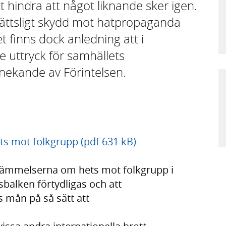
t hindra att något liknande sker igen.
ffrättsligt skydd mot hatpropaganda
t finns dock anledning att i
e uttryck för samhällets
rnekande av Förintelsen.
s mot folkgrupp (pdf 631 kB)
stämmelserna om hets mot folkgrupp i
sbalken förtydligas och att
s mån på så sätt att