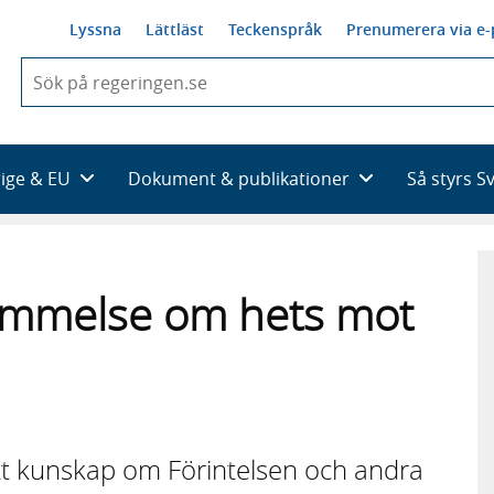
Lyssna
Lättläst
Teckenspråk
Prenumerera via e-
När
du
börjar
skriva
så
rige & EU
Dokument & publikationer
Så styrs S
framträder
en
lista
med
sökförslag
tämmelse om hets mot
att kunskap om Förintelsen och andra