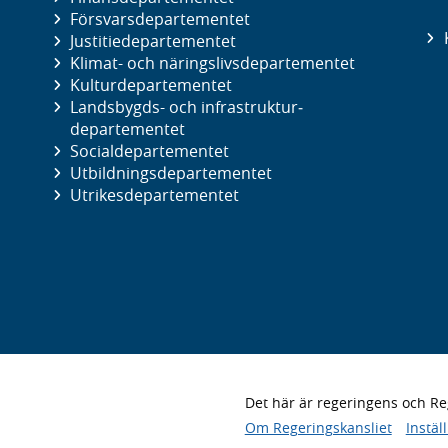
Försvars­departementet
Justitie­departementet
Klimat- och näringslivs­departementet
Kultur­departementet
Landsbygds- och infrastruktur­
departementet
Social­departementet
Utbildnings­departementet
Utrikes­departementet
Det här är regeringens och 
Om Regeringskansliet
Instäl