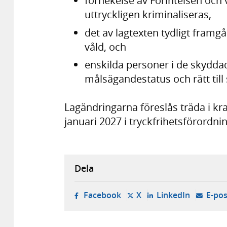
förnekelse av Förintelsen och v
uttryckligen kriminaliseras,
det av lagtexten tydligt framg
våld, och
enskilda personer i de skydd
målsägandestatus och rätt till
Lagändringarna föreslås träda i kra
januari 2027 i tryckfrihetsförordni
Dela
- öppnas i ny flik, extern w
- öppnas i ny flik, ext
- öppnas i
Facebook
X
LinkedIn
E-pos