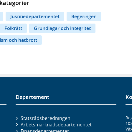
kategorier
Justitiedepartementet
Regeringen
Folkrätt
Grundlagar och integritet
asism och hatbrott
Departement
Ko
Statsrådsberedningen
Reg
10
Arbetsmarknads­departementet
Väx
Finans­departementet