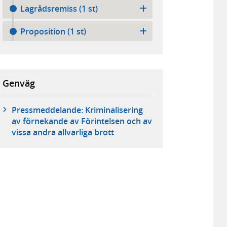
Lagrådsremiss (1 st)
Proposition (1 st)
Genväg
Pressmeddelande: Kriminalisering
av förnekande av Förintelsen och av
vissa andra allvarliga brott