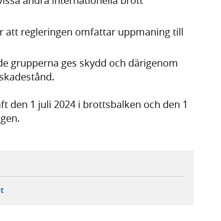
issa andra internationella brott
år att regleringen omfattar uppmaning till
ade grupperna ges skydd och därigenom
 skadestånd.
ft den 1 juli 2024 i brottsbalken och den 1
ngen.
ebbplats,
ern webbplats,
 ny flik, extern webbplats,
- öppnar din e-postklient,
t