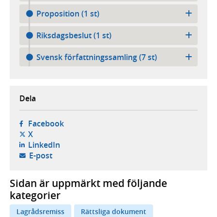
Proposition (1 st)
Riksdagsbeslut (1 st)
Svensk författningssamling (7 st)
Dela
- öppnas i ny flik, extern webbplats,
Facebook
- öppnas i ny flik, extern webbplats,
X
- öppnas i ny flik, extern webbplats,
LinkedIn
- öppnar din e-postklient,
E-post
Sidan är uppmärkt med följande
kategorier
Lagrådsremiss
Rättsliga dokument