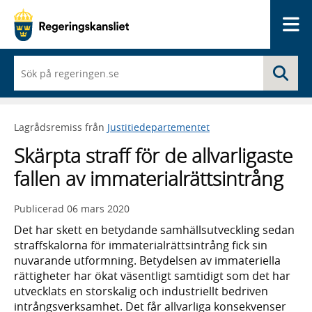
Me
När
Sö
du
börjar
skriva
så
Lagrådsremiss från
Justitiedepartementet
framträder
en
Skärpta straff för de allvarligaste
lista
med
fallen av immaterialrättsintrång
sökförslag
Publicerad
06 mars 2020
Det har skett en betydande samhällsutveckling sedan
straffskalorna för immaterialrättsintrång fick sin
nuvarande utformning. Betydelsen av immateriella
rättigheter har ökat väsentligt samtidigt som det har
utvecklats en storskalig och industriellt bedriven
intrångsverksamhet. Det får allvarliga konsekvenser