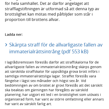
för hela samhället. Det är därför angeläget att
strafflagstiftningen är utformad så att denna typ av
brottslighet kan mötas med påföljder som står i
proportion till brottens allvar.
Ladda ner:
Skärpta straff för de allvarligaste fallen av
immaterialrättsintrång (pdf 553 kB)
I lagrådsremissen föreslås därför att straffskalorna för de
allvarligaste fallen av immaterialrättsintrång skärps genom
att särskilda straffskalor för uppsåtliga grova brott införs i
samtliga immaterialrättsliga lagar. Straffet föreslås vara
fängelse i lägst sex månader och högst sex år. Vid
bedömningen av om brottet är grovt föreslås att det särskilt
ska beaktas om gärningen har föregåtts av särskild
planering, har utgjort ett led i en brottslighet som utövats i
organiserad form, har varit av större omfattning eller annars
har varit av särskilt farlig art.