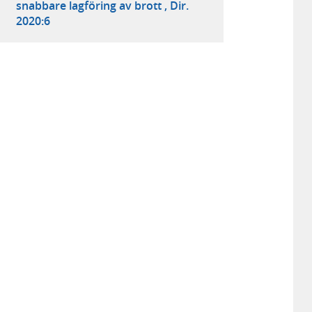
snabbare lagföring av brott , Dir.
2020:6