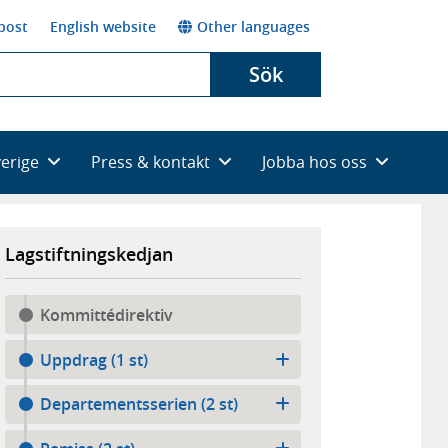
post
English website
Other languages
Sök
verige
Press & kontakt
Jobba hos oss
Lagstiftningskedjan
Kommittédirektiv
Uppdrag (1 st)
Departementsserien (2 st)