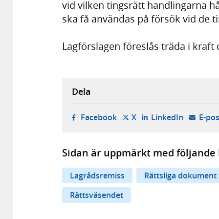
vid vilken tingsrätt handlingarna hål
ska få användas på försök vid de 
Lagförslagen föreslås träda i kraft
Dela
- öppnas i ny flik, extern w
- öppnas i ny flik, ext
- öppnas i
Facebook
X
LinkedIn
E-pos
Sidan är uppmärkt med följande 
Lagrådsremiss
Rättsliga dokument
Rättsväsendet