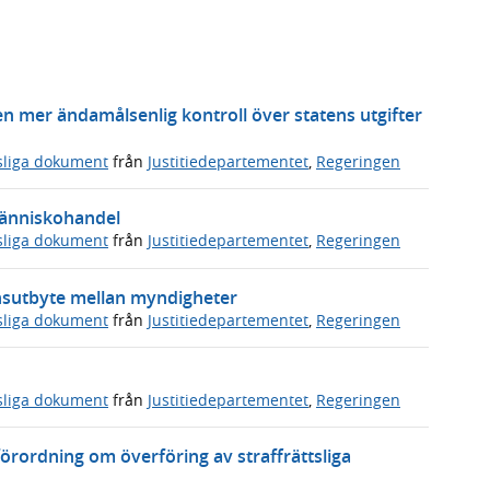
en mer ändamålsenlig kontroll över statens utgifter
sliga dokument
från
Justitiedepartementet
,
Regeringen
människohandel
sliga dokument
från
Justitiedepartementet
,
Regeringen
onsutbyte mellan myndigheter
sliga dokument
från
Justitiedepartementet
,
Regeringen
sliga dokument
från
Justitiedepartementet
,
Regeringen
örordning om överföring av straffrättsliga