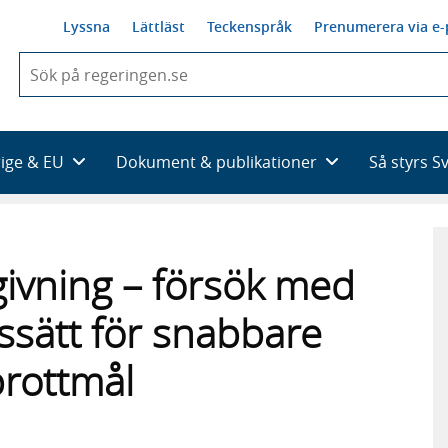
Lyssna
Lättläst
Teckenspråk
Prenumerera via e-
När
du
börjar
skriva
så
rige & EU
Dokument & publikationer
Så styrs S
framträder
en
lista
med
sökförslag
givning – försök med
gssätt för snabbare
brottmål