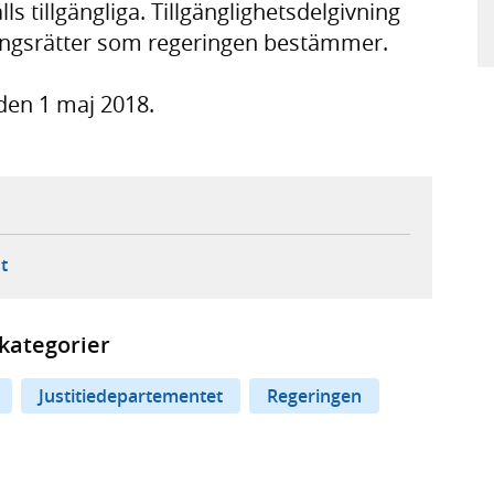
ls tillgängliga. Tillgänglighetsdelgivning
tingsrätter som regeringen bestämmer.
 den 1 maj 2018.
ebbplats,
ern webbplats,
 ny flik, extern webbplats,
- öppnar din e-postklient,
t
kategorier
Justitiedepartementet
Regeringen