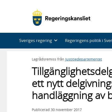
Huvudnavigering
Sveriges regering
Regeringens politik i Sve
Lagrådsremiss från
Justitiedepartementet
Tillgänglighetsdel
ett nytt delgivnin
handläggning av 
Publicerad
30 november 2017