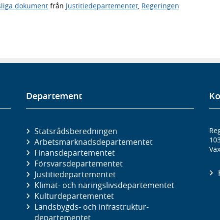
sliga dokument
från
Justitiedepartementet
,
Regeringen
Departement
Ko
Statsrådsberedningen
Reg
10
Arbetsmarknads­departementet
Väx
Finans­departementet
Försvars­departementet
Justitie­departementet
Klimat- och näringslivs­departementet
Kultur­departementet
Landsbygds- och infrastruktur­
departementet