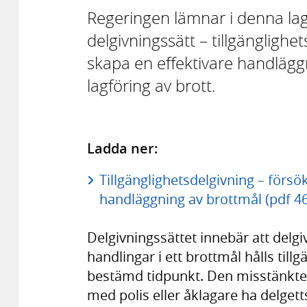
Regeringen lämnar i denna lag
delgivningssätt – tillgänglighets
skapa en effektivare handläg
lagföring av brott.
Ladda ner:
Tillgänglighetsdelgivning – försö
handläggning av brottmål (pdf 4
Delgivningssättet innebär att del
handlingar i ett brottmål hålls tillg
bestämd tidpunkt. Den misstänkte
med polis eller åklagare ha delge