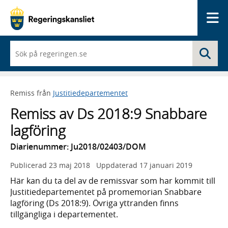
Me
När
Sö
du
börjar
skriva
så
Remiss från
Justitiedepartementet
framträder
en
Remiss av Ds 2018:9 Snabbare
lista
med
lagföring
sökförslag
Diarienummer: Ju2018/02403/DOM
Publicerad
23 maj 2018
Uppdaterad
17 januari 2019
Här kan du ta del av de remissvar som har kommit till
Justitiedepartementet på promemorian Snabbare
lagföring (Ds 2018:9). Övriga yttranden finns
tillgängliga i departementet.