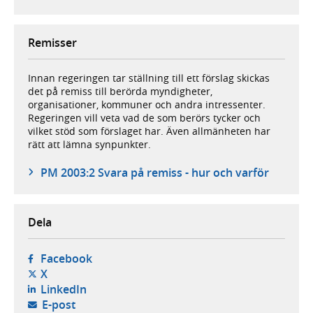
Remisser
Innan regeringen tar ställning till ett förslag skickas
det på remiss till berörda myndigheter,
organisationer, kommuner och andra intressenter.
Regeringen vill veta vad de som berörs tycker och
vilket stöd som förslaget har. Även allmänheten har
rätt att lämna synpunkter.
PM 2003:2 Svara på remiss - hur och varför
Dela
- öppnas i ny flik, extern webbplats,
Facebook
- öppnas i ny flik, extern webbplats,
X
- öppnas i ny flik, extern webbplats,
LinkedIn
- öppnar din e-postklient,
E-post