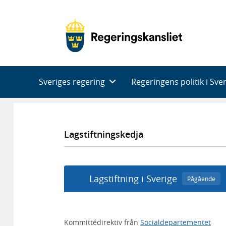
Huvudnavigering
Sveriges regering
Regeringens politik i Sve
Lagstiftningskedja
Lagstiftning i Sverige
Pågående
Kommittédirektiv från
Socialdepartementet