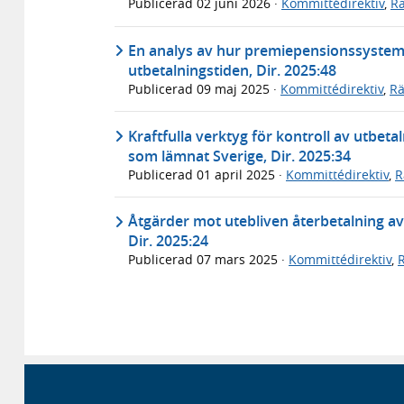
Publicerad
02 juni 2026
·
Kommittédirektiv
,
Rä
En analys av hur premiepensionssystem
utbetalningstiden, Dir. 2025:48
Publicerad
09 maj 2025
·
Kommittédirektiv
,
Rä
Kraftfulla verktyg för kontroll av utbeta
som lämnat Sverige, Dir. 2025:34
Publicerad
01 april 2025
·
Kommittédirektiv
,
R
Åtgärder mot utebliven återbetalning av
Dir. 2025:24
Publicerad
07 mars 2025
·
Kommittédirektiv
,