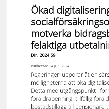
Ökad digitaliserin
socialförsäkringso
motverka bidragsb
felaktiga utbetaln
Dir. 2024:59
Publicerad
24 juni 2024
Regeringen uppdrar åt en särsk
möjligheterna att öka digitali
Detta med utgångspunkt i fö
föräldrapenning, tillfällig fö
bostadstillägg till pensionäre