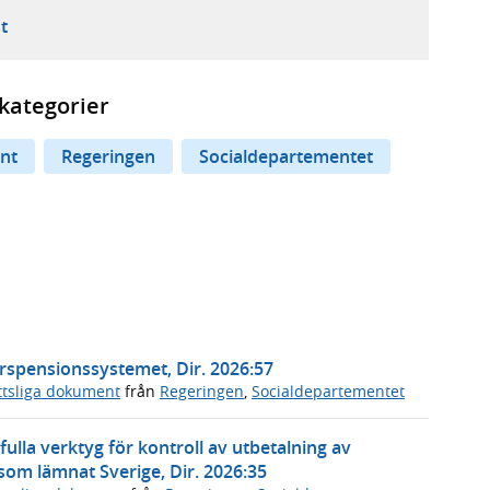
ebbplats,
ern webbplats,
 ny flik, extern webbplats,
- öppnar din e-postklient,
t
kategorier
nt
Regeringen
Socialdepartementet
erspensionssystemet, Dir. 2026:57
ttsliga dokument
från
Regeringen
,
Socialdepartementet
tfulla verktyg för kontroll av utbetalning av
som lämnat Sverige, Dir. 2026:35