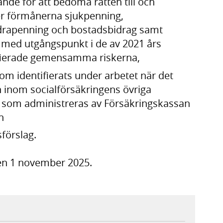
nde för att bedöma rätten till och
ler förmånerna sjukpenning,
räldrapenning och bostadsbidrag samt
r, med utgångspunkt i de av 2021 års
ifierade gemensamma riskerna,
m identifierats under arbetet när det
gen inom socialförsäkringens övriga
 som administreras av Försäkringskassan
ch
sförslag.
en 1 november 2025.