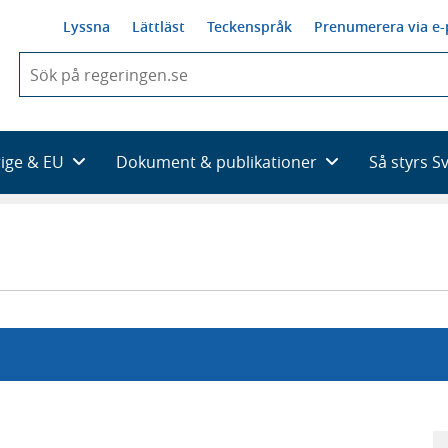
Lyssna
Lättläst
Teckenspråk
Prenumerera via e-
När
du
börjar
skriva
så
rige & EU
Dokument & publikationer
Så styrs S
framträder
en
lista
med
sökförslag