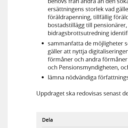
behövs från andra än den söka
ersättningens storlek vad gäl
föräldrapenning, tillfällig fö
bostadstillägg till pensionäre
bidragsbrottsutredning ident
sammanfatta de möjligheter so
gäller att nyttja digitaliserin
förmåner och andra förmåner
och Pensionsmyndigheten, o
lämna nödvändiga författning
Uppdraget ska redovisas senast d
Dela