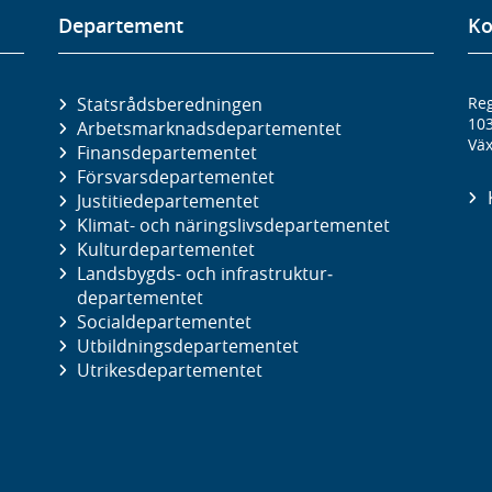
Departement
Ko
Statsrådsberedningen
Reg
10
Arbetsmarknads­departementet
Väx
Finans­departementet
Försvars­departementet
Justitie­departementet
Klimat- och näringslivs­departementet
Kultur­departementet
Landsbygds- och infrastruktur­
departementet
Social­departementet
Utbildnings­departementet
Utrikes­departementet