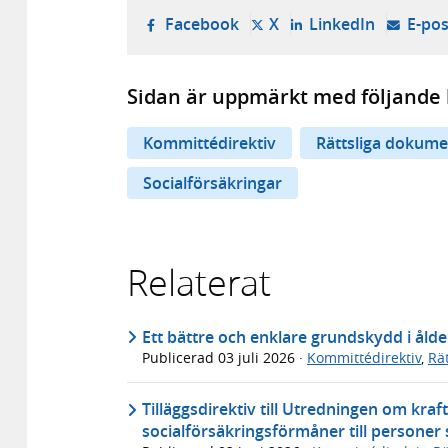
- öppnas i ny flik, extern w
- öppnas i ny flik, ext
- öppnas i
Facebook
X
LinkedIn
E-pos
Sidan är uppmärkt med följande 
Kommittédirektiv
Rättsliga dokume
Socialförsäkringar
Relaterat
Ett bättre och enklare grundskydd i åld
Publicerad
03 juli 2026
·
Kommittédirektiv
,
Rä
Tilläggsdirektiv till Utredningen om kraf
socialförsäkringsförmåner till personer 