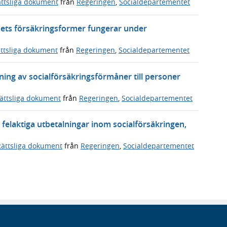
ttsliga dokument
från
Regeringen
,
Socialdepartementet
ets försäkringsformer fungerar under
ttsliga dokument
från
Regeringen
,
Socialdepartementet
lning av socialförsäkringsförmåner till personer
ättsliga dokument
från
Regeringen
,
Socialdepartementet
 felaktiga utbetalningar inom socialförsäkringen,
Rättsliga dokument
från
Regeringen
,
Socialdepartementet