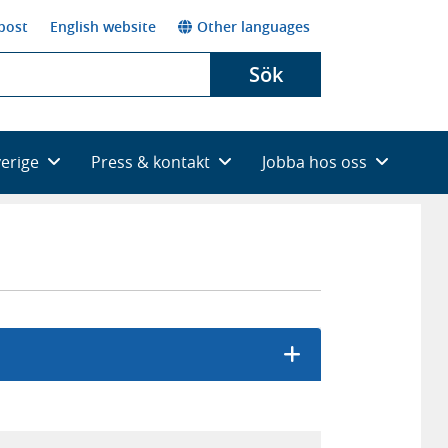
post
English website
Other languages
Sök
verige
Press & kontakt
Jobba hos oss