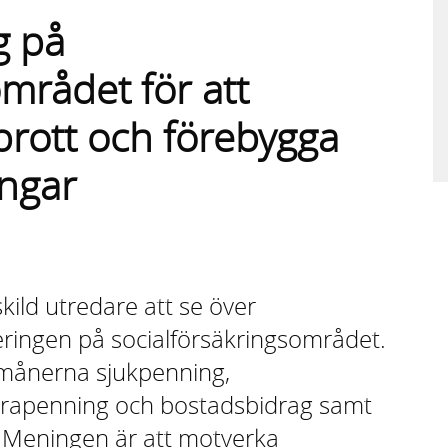
g på
mrådet för att
rott och förebygga
ingar
ild utredare att se över
seringen på socialförsäkringsområdet.
rmånerna sjukpenning,
räldrapenning och bostadsbidrag samt
r. Meningen är att motverka