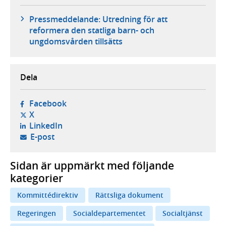
Pressmeddelande: Utredning för att
reformera den statliga barn- och
ungdomsvården tillsätts
Dela
- öppnas i ny flik, extern webbplats,
Facebook
- öppnas i ny flik, extern webbplats,
X
- öppnas i ny flik, extern webbplats,
LinkedIn
- öppnar din e-postklient,
E-post
Sidan är uppmärkt med följande
kategorier
Kommittédirektiv
Rättsliga dokument
Regeringen
Socialdepartementet
Socialtjänst