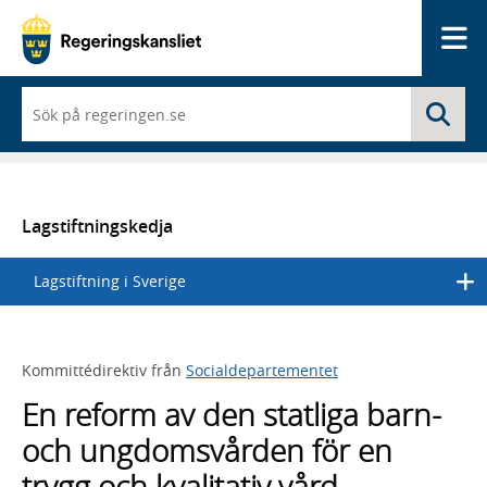
Me
När
Sö
du
börjar
skriva
så
framträder
en
Lagstiftningskedja
lista
med
Lagstiftning i Sverige
sökförslag
Kommittédirektiv från
Socialdepartementet
En reform av den statliga barn-
och ungdomsvården för en
trygg och kvalitativ vård