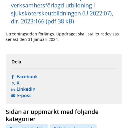
verksamhetsförlagd utbildning i
sjuksköterskeutbildningen (U 2022:07),
dir. 2023:166 (pdf 38 kB)
Utredningstiden förlängs. Uppdraget ska i stället redovisas
senast den 31 januari 2024.
Dela
- öppnas i ny flik, extern webbplats,
Facebook
- öppnas i ny flik, extern webbplats,
X
- öppnas i ny flik, extern webbplats,
LinkedIn
- öppnar din e-postklient,
E-post
Sidan är uppmärkt med följande
kategorier