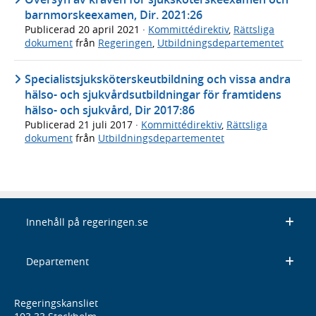
barnmorskeexamen, Dir. 2021:26
Publicerad
20 april 2021
·
Kommittédirektiv
,
Rättsliga
dokument
från
Regeringen
,
Utbildningsdepartementet
Specialistsjuksköterskeutbildning och vissa andra
hälso- och sjukvårdsutbildningar för framtidens
hälso- och sjukvård, Dir 2017:86
Publicerad
21 juli 2017
·
Kommittédirektiv
,
Rättsliga
dokument
från
Utbildningsdepartementet
Innehåll på regeringen.se
Departement
Regeringskansliet