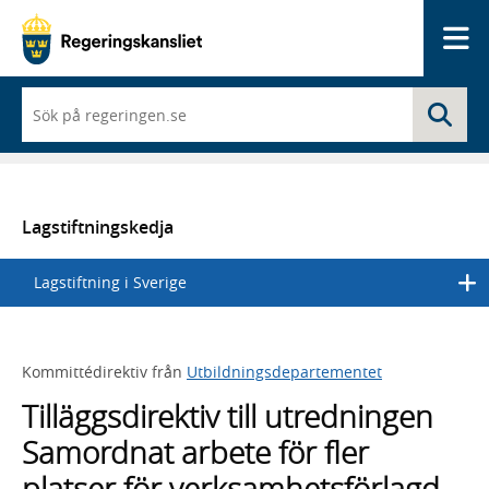
Me
När
Sö
du
börjar
skriva
så
framträder
en
Lagstiftningskedja
lista
med
Lagstiftning i Sverige
sökförslag
Kommittédirektiv från
Utbildningsdepartementet
Tilläggsdirektiv till utredningen
Samordnat arbete för fler
platser för verksamhetsförlagd