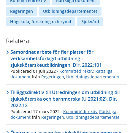
Kommittédirektiv
Rättsliga dokument
Regeringen
Utbildningsdepartementet
Högskola, forskning och rymd
Sjukvård
Relaterat
Samordnat arbete för fler platser för
verksamhetsförlagd utbildning i
sjuksköterskeutbildningen, Dir. 2022:101
Publicerad
01 juli 2022
·
Kommittédirektiv
,
Rättsliga
dokument
från
Regeringen
,
Utbildningsdepartementet
Tilläggsdirektiv till Utredningen om utbildning till
sjuksköterska och barnmorska (U 2021:02), Dir.
2022:12
Publicerad
17 mars 2022
·
Kommittédirektiv
,
Rättsliga
dokument
från
Regeringen
,
Utbildningsdepartementet
Översyn av kraven för sjuksköterskeexamen och