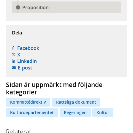
Proposition
Dela
- öppnas i ny flik, extern webbplats,
Facebook
- öppnas i ny flik, extern webbplats,
X
- öppnas i ny flik, extern webbplats,
LinkedIn
- öppnar din e-postklient,
E-post
Sidan är uppmärkt med följande
kategorier
Kommittédirektiv
Rättsliga dokument
Kulturdepartementet
Regeringen
Kultur
Relaterat