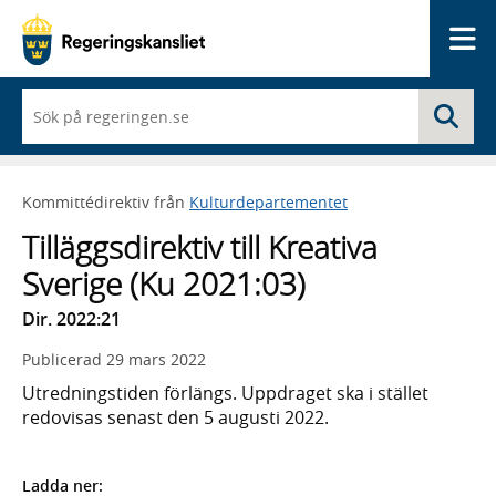
Me
När
Sö
du
börjar
skriva
så
Kommittédirektiv från
Kulturdepartementet
framträder
en
Tilläggsdirektiv till Kreativa
lista
med
Sverige (Ku 2021:03)
sökförslag
Dir. 2022:21
Publicerad
29 mars 2022
Utredningstiden förlängs. Uppdraget ska i stället
redovisas senast den 5 augusti 2022.
Ladda ner: