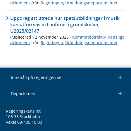
dokument
från
Regeringen
,
Utbildningsdepartementet
Uppdrag att utreda hur spetsutbildningar i musik
kan utformas och införas i grundskolan,
U2025/02147
Publicerad
12 november 2025
·
Kommittédirektiv
,
Rättsliga
dokument
från
Regeringen
,
Utbildningsdepartementet
Innehåll på regeringen.se
Departement
Regeringskansliet
103 33 Stockholm
Växel 08-405 10 00