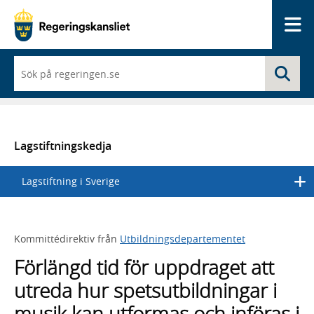
Me
När
Sö
du
börjar
skriva
så
framträder
en
Lagstiftningskedja
lista
med
Lagstiftning i Sverige
sökförslag
Kommittédirektiv från
Utbildningsdepartementet
Förlängd tid för uppdraget att
utreda hur spetsutbildningar i
musik kan utformas och införas i