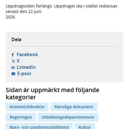
Uppdragstiden förlängs. Uppdraget ska i stället redovisas
senast den 22 juni
2026.
Dela
- öppnas i ny flik, extern webbplats,
Facebook
- öppnas i ny flik, extern webbplats,
X
- öppnas i ny flik, extern webbplats,
LinkedIn
- öppnar din e-postklient,
E-post
Sidan är uppmärkt med följande
kategorier
Kommittédirektiv
Rättsliga dokument
Regeringen
Utbildningsdepartementet
Barn- och ungdomsutbildning
Kultur