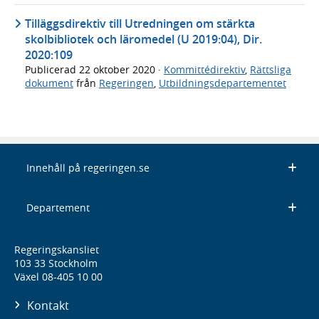
Tilläggsdirektiv till Utredningen om stärkta
skolbibliotek och läromedel (U 2019:04), Dir.
2020:109
Publicerad
22 oktober 2020
·
Kommittédirektiv
,
Rättsliga
dokument
från
Regeringen
,
Utbildningsdepartementet
Innehåll på regeringen.se
Departement
Regeringskansliet
103 33 Stockholm
Växel 08-405 10 00
Kontakt