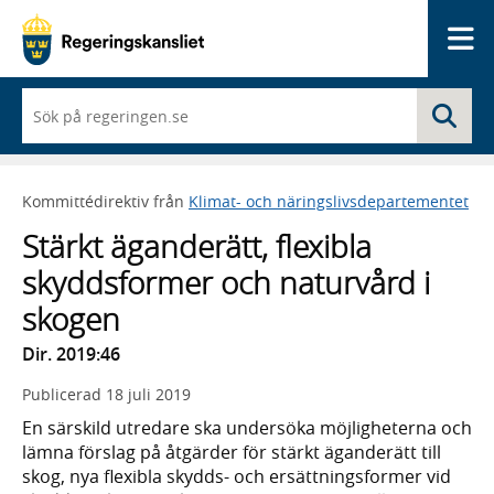
Me
När
Sö
du
börjar
skriva
så
Kommittédirektiv från
Klimat- och näringslivsdepartementet
framträder
en
Stärkt äganderätt, flexibla
lista
med
skyddsformer och naturvård i
sökförslag
skogen
Dir. 2019:46
Publicerad
18 juli 2019
En särskild utredare ska undersöka möjligheterna och
lämna förslag på åtgärder för stärkt äganderätt till
skog, nya flexibla skydds- och ersättningsformer vid