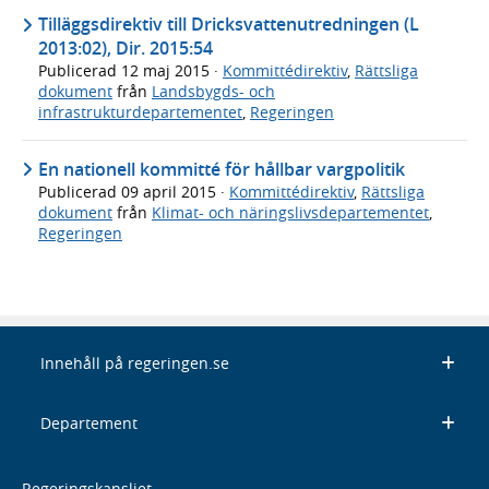
Tilläggsdirektiv till Dricksvattenutredningen (L
2013:02), Dir. 2015:54
Publicerad
12 maj 2015
·
Kommittédirektiv
,
Rättsliga
dokument
från
Landsbygds- och
infrastrukturdepartementet
,
Regeringen
En nationell kommitté för hållbar vargpolitik
Publicerad
09 april 2015
·
Kommittédirektiv
,
Rättsliga
dokument
från
Klimat- och näringslivsdepartementet
,
Regeringen
Innehåll på regeringen.se
Departement
Regeringskansliet