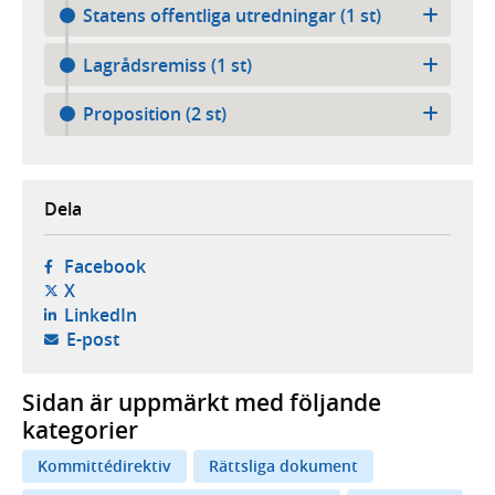
Statens offentliga utredningar (1 st)
Lagrådsremiss (1 st)
Proposition (2 st)
Dela
- öppnas i ny flik, extern webbplats,
Facebook
- öppnas i ny flik, extern webbplats,
X
- öppnas i ny flik, extern webbplats,
LinkedIn
- öppnar din e-postklient,
E-post
Sidan är uppmärkt med följande
kategorier
Kommittédirektiv
Rättsliga dokument