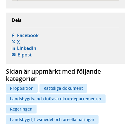
Dela
- öppnas i ny flik, extern webbplats,
Facebook
- öppnas i ny flik, extern webbplats,
X
- öppnas i ny flik, extern webbplats,
LinkedIn
- öppnar din e-postklient,
E-post
Sidan är uppmärkt med följande
kategorier
Proposition
Rättsliga dokument
Landsbygds- och infrastrukturdepartementet
Regeringen
Landsbygd, livsmedel och areella näringar