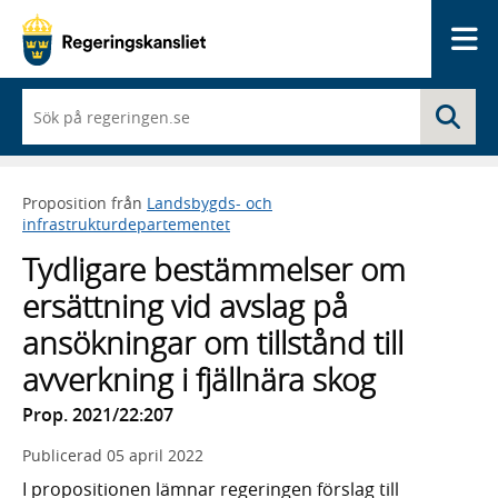
Me
När
Sö
du
börjar
skriva
så
Proposition från
Landsbygds- och
framträder
infrastrukturdepartementet
en
lista
Tydligare bestämmelser om
med
sökförslag
ersättning vid avslag på
ansökningar om tillstånd till
avverkning i fjällnära skog
Prop. 2021/22:207
Publicerad
05 april 2022
I propositionen lämnar regeringen förslag till