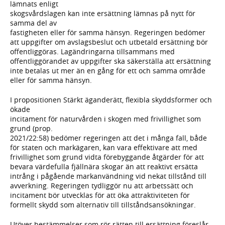
lämnats enligt
skogsvårdslagen kan inte ersättning lämnas på nytt för
samma del av
fastigheten eller för samma hänsyn. Regeringen bedömer
att uppgifter om avslagsbeslut och utbetald ersättning bör
offentliggöras. Lagändringarna tillsammans med
offentliggörandet av uppgifter ska säkerställa att ersättning
inte betalas ut mer än en gång för ett och samma område
eller för samma hänsyn.
I propositionen Stärkt äganderätt, flexibla skyddsformer och
ökade
incitament för naturvården i skogen med frivillighet som
grund (prop.
2021/22:58) bedömer regeringen att det i många fall, både
för staten och markägaren, kan vara effektivare att med
frivillighet som grund vidta förebyggande åtgärder för att
bevara värdefulla fjällnära skogar än att reaktivt ersätta
intrång i pågående markanvändning vid nekat tillstånd till
avverkning. Regeringen tydliggör nu att arbetssätt och
incitament bör utvecklas för att öka attraktiviteten för
formellt skydd som alternativ till tillståndsansökningar.
Utöver bestämmelser som rör rätten till ersättning föreslår