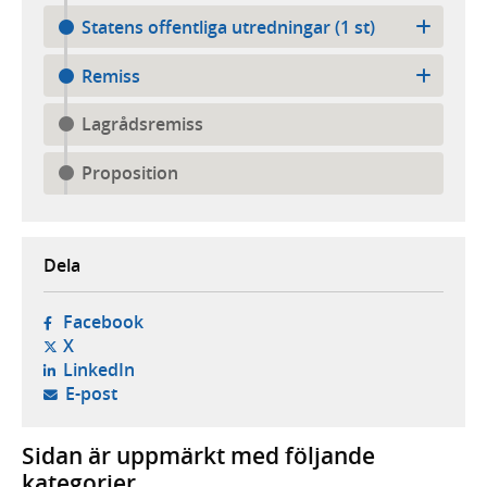
Statens offentliga utredningar (1 st)
Remiss
Lagrådsremiss
Proposition
Dela
- öppnas i ny flik, extern webbplats,
Facebook
- öppnas i ny flik, extern webbplats,
X
- öppnas i ny flik, extern webbplats,
LinkedIn
- öppnar din e-postklient,
E-post
Sidan är uppmärkt med följande
kategorier