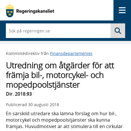
Me
När
Sö
du
börjar
skriva
så
Kommittédirektiv från
Finansdepartementet
framträder
en
Utredning om åtgärder för att
lista
med
främja bil-, motorcykel- och
sökförslag
mopedpoolstjänster
Dir. 2018:93
Publicerad
30 augusti 2018
En särskild utredare ska lämna förslag om hur bil-,
motorcykel och mopedpoolstjänster ska kunna
främjas. Huvudmotivet är att stimulera till en cirkulär