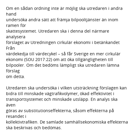
Om en sådan ordning inte är möjlig ska utredaren i andra
hand
undersöka andra sätt att främja bilpooltjänster än inom
ramen för
skattesystemet. Utredaren ska i denna del närmare
analysera
förslaget av Utredningen cirkulär ekonomi i betänkandet
Från
värdekedja till värdecykel – så får Sverige en mer cirkulär
ekonomi (SOU 2017:22) om att öka tillgängligheten till
bilpooler. Om det bedöms lämpligt ska utredaren lämna
förslag
om detta.
Utredaren ska undersöka i vilken utsträckning förslagen kan
bidra till minskade vägtrafikvolymer, ökad effektivitet i
transportsystemet och minskade utsläpp. En analys ska
även
göras av substitutionseffekterna, såsom effekterna på
resandet i
kollektivtrafiken. De samlade samhällsekonomiska effekterna
ska beskrivas och bedömas.