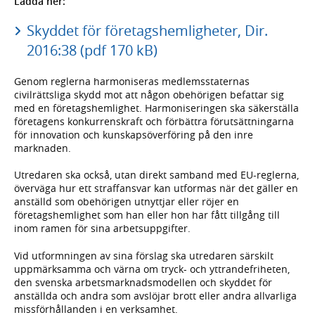
Ladda ner:
Skyddet för företagshemligheter, Dir.
2016:38 (pdf 170 kB)
Genom reglerna harmoniseras medlemsstaternas
civilrättsliga skydd mot att någon obehörigen befattar sig
med en företagshemlighet. Harmoniseringen ska säkerställa
företagens konkurrenskraft och förbättra förutsättningarna
för innovation och kunskapsöverföring på den inre
marknaden.
Utredaren ska också, utan direkt samband med EU-reglerna,
överväga hur ett straffansvar kan utformas när det gäller en
anställd som obehörigen utnyttjar eller röjer en
företagshemlighet som han eller hon har fått tillgång till
inom ramen för sina arbetsuppgifter.
Vid utformningen av sina förslag ska utredaren särskilt
uppmärksamma och värna om tryck- och yttrandefriheten,
den svenska arbetsmarknadsmodellen och skyddet för
anställda och andra som avslöjar brott eller andra allvarliga
missförhållanden i en verksamhet.