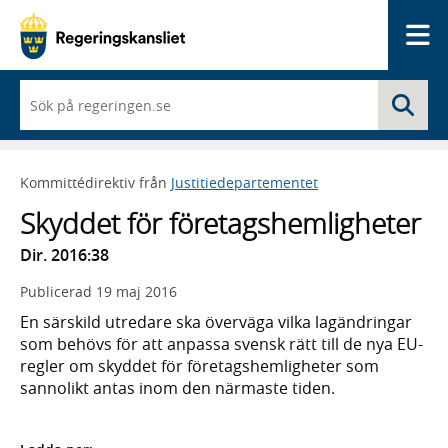
Me
När
Sö
du
börjar
skriva
så
Kommittédirektiv från
Justitiedepartementet
framträder
en
Skyddet för företagshemligheter
lista
med
Dir. 2016:38
sökförslag
Publicerad
19 maj 2016
En särskild utredare ska överväga vilka lagändringar
som behövs för att anpassa svensk rätt till de nya EU-
regler om skyddet för företagshemligheter som
sannolikt antas inom den närmaste tiden.