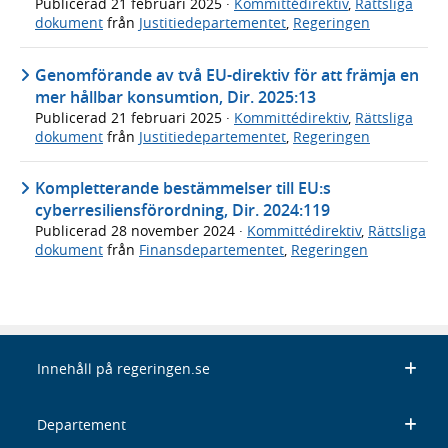
Publicerad
21 februari 2025
·
Kommittédirektiv
,
Rättsliga
dokument
från
Justitiedepartementet
,
Regeringen
Genomförande av två EU-direktiv för att främja en
mer hållbar konsumtion, Dir. 2025:13
Publicerad
21 februari 2025
·
Kommittédirektiv
,
Rättsliga
dokument
från
Justitiedepartementet
,
Regeringen
Kompletterande bestämmelser till EU:s
cyberresiliensförordning, Dir. 2024:119
Publicerad
28 november 2024
·
Kommittédirektiv
,
Rättsliga
dokument
från
Finansdepartementet
,
Regeringen
Innehåll på regeringen.se
Departement