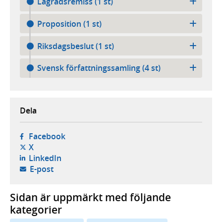
Lagrådsremiss (1 st)
Proposition (1 st)
Riksdagsbeslut (1 st)
Svensk författningssamling (4 st)
Dela
- öppnas i ny flik, extern webbplats,
Facebook
- öppnas i ny flik, extern webbplats,
X
- öppnas i ny flik, extern webbplats,
LinkedIn
- öppnar din e-postklient,
E-post
Sidan är uppmärkt med följande
kategorier